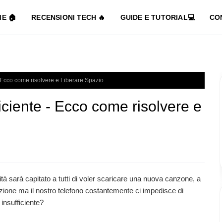
E 🏠
RECENSIONI TECH 🔥
GUIDE E TUTORIAL💻
CO
 Ecco come risolvere e Liberare Spazio
ciente - Ecco come risolvere e
ità sarà capitato a tutti di voler scaricare una nuova canzone, a
azione ma il nostro telefono costantemente ci impedisce di
insufficiente?