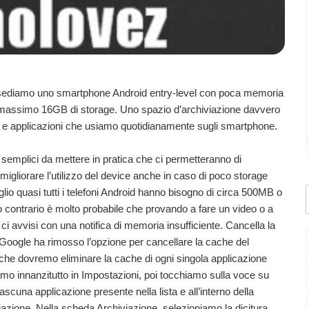
ssediamo uno smartphone Android entry-level con poca memoria
l massimo 16GB di storage. Uno spazio d’archiviazione davvero
video e applicazioni che usiamo quotidianamente sugli smartphone.
o semplici da mettere in pratica che ci permetteranno di
igliorare l’utilizzo del device anche in caso di poco storage
io quasi tutti i telefoni Android hanno bisogno di circa 500MB o
 contrario è molto probabile che provando a fare un video o a
 ci avvisi con una notifica di memoria insufficiente. Cancella la
 Google ha rimosso l’opzione per cancellare la cache del
 che dovremo eliminare la cache di ogni singola applicazione
amo innanzitutto in Impostazioni, poi tocchiamo sulla voce su
scuna applicazione presente nella lista e all’interno della
zione. Nella scheda Archiviazione, selezioniamo la dicitura