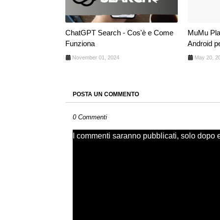
ChatGPT Search - Cos'è e Come
MuMu Play
Funziona
Android p
November 01, 2024
May 20, 2
POSTA UN COMMENTO
0 Commenti
I commenti saranno pubblicati, solo dopo ess