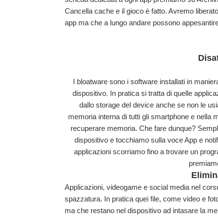
Cancella cache e il gioco è fatto. Avremo liberato 
app ma che a lungo andare possono appesantir
Disa
I bloatware sono i software installati in manie
dispositivo. In pratica si tratta di quelle appl
dallo storage del device anche se non le usi
memoria interna di tutti gli smartphone e nella 
recuperare memoria. Che fare dunque? Semplice,
dispositivo e tocchiamo sulla voce App e notifi
applicazioni scorriamo fino a trovare un prog
premiamo 
Elimin
Applicazioni, videogame e social media nel cors
spazzatura. In pratica quei file, come video e f
ma che restano nel dispositivo ad intasare la 