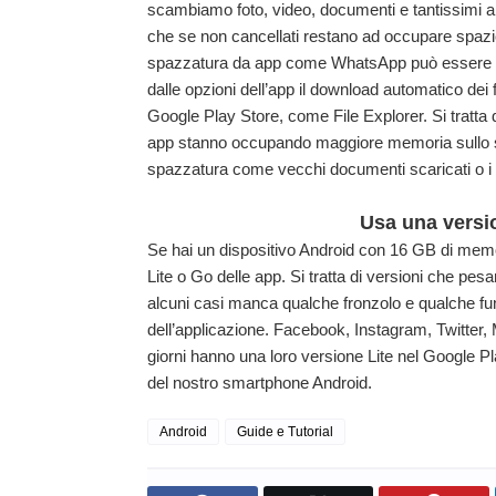
scambiamo foto, video, documenti e tantissimi alt
che se non cancellati restano ad occupare spazio 
spazzatura da app come WhatsApp può essere una 
dalle opzioni dell’app il download automatico dei f
Google Play Store, come File Explorer. Si tratta 
app stanno occupando maggiore memoria sullo sm
spazzatura come vecchi documenti scaricati o i d
Usa una versio
Se hai un dispositivo Android con 16 GB di memo
Lite o Go delle app. Si tratta di versioni che pe
alcuni casi manca qualche fronzolo e qualche fun
dell’applicazione. Facebook, Instagram, Twitter, 
giorni hanno una loro versione Lite nel Google Pl
del nostro smartphone Android.
Android
Guide e Tutorial