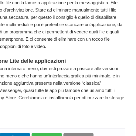
ri file con la famosa applicazione per la messaggistica. File
d’archiviazione. Stare ad eliminare manualmente tutti i file
seccatura, per questo il consiglio è quello di disabilitare
ile multimediali e poi è preferibile scaricare un’applicazione, da
di un programma che ci permetterà di vedere quali file e quali
artphone. E ci consente di eliminare con un tocco file
oppioni di foto e video.
ne Lite delle applicazioni
ria interna o meno, dovresti provare a passare alle versioni
sano meno e che hanno un’interfaccia grafica più minimale, e in
zione aggiuntiva presente nella versione “classica”
Messenger, quasi tutte le app più famose che usiamo tutti i
ay Store. Cerchiamola e installiamola per ottimizzare lo storage