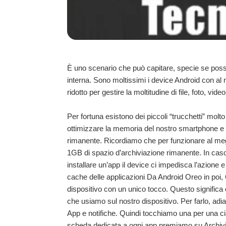
È uno scenario che può capitare, specie se po
interna. Sono moltissimi i device Android con a
ridotto per gestire la moltitudine di file, foto, 
Per fortuna esistono dei piccoli “trucchetti” molt
ottimizzare la memoria del nostro smartphone e m
rimanente. Ricordiamo che per funzionare al megl
1GB di spazio d’archiviazione rimanente. In caso
installare un’app il device ci impedisca l’azione e
cache delle applicazioni Da Android Oreo in poi,
dispositivo con un unico tocco. Questo significa
che usiamo sul nostro dispositivo. Per farlo, adi
App e notifiche. Quindi tocchiamo una per una cia
scheda dedicata a ogni app premiamo su Archivia