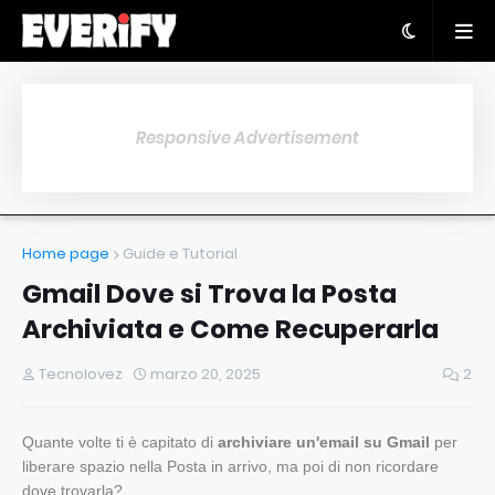
Responsive Advertisement
Home page
Guide e Tutorial
Gmail Dove si Trova la Posta
Archiviata e Come Recuperarla
Tecnolovez
marzo 20, 2025
2
Quante volte ti è capitato di
archiviare un'email su Gmail
per
liberare spazio nella Posta in arrivo, ma poi di non ricordare
dove trovarla?