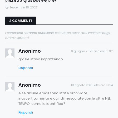
v1040 & App AKASO 370 v107
September 18, 2025
2 COMMENTI
I commenti saranno pubblicati, solo dopo esser stati verificati dagli
amministratori.
Anonimo
3 giugno 2025 alle ore 16:32
grazie stavo impazzendo
Rispondi
Anonimo
18 agosto 2025 alle ore 19:54
e se alcune email sono state archiviate
inavvertitamente e quindi mescolate con le altre NEL
TEMPO, come le identifico?
Rispondi