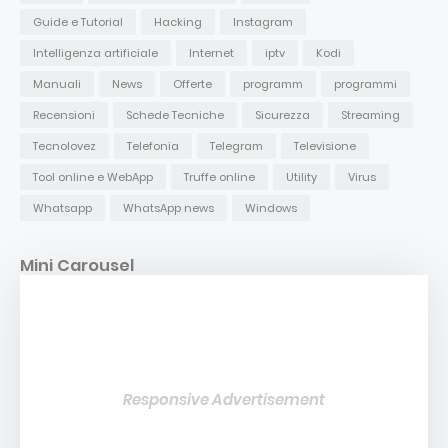
Guide e Tutorial
Hacking
Instagram
Intelligenza artificiale
Internet
iptv
Kodi
Manuali
News
Offerte
programm
programmi
Recensioni
Schede Tecniche
Sicurezza
Streaming
Tecnolovez
Telefonia
Telegram
Televisione
Tool online e WebApp
Truffe online
Utility
Virus
Whatsapp
WhatsApp news
Windows
Mini Carousel
Responsive Advertisement