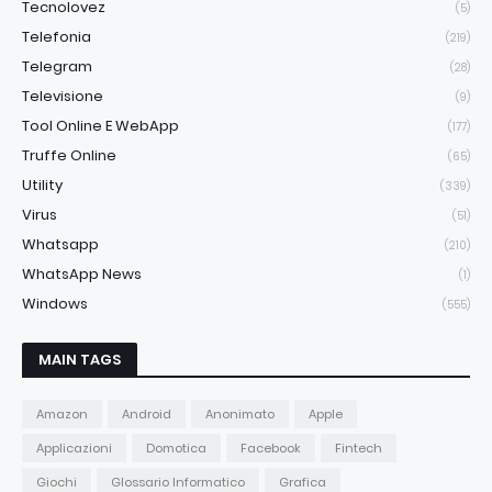
Tecnolovez
(5)
Telefonia
(219)
Telegram
(28)
Televisione
(9)
Tool Online E WebApp
(177)
Truffe Online
(65)
Utility
(339)
Virus
(51)
Whatsapp
(210)
WhatsApp News
(1)
Windows
(555)
MAIN TAGS
Amazon
Android
Anonimato
Apple
Applicazioni
Domotica
Facebook
Fintech
Giochi
Glossario Informatico
Grafica