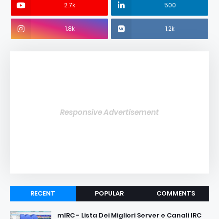
2.7k
500
1.8k
1.2k
Responsive Advertisement
RECENT
POPULAR
COMMENTS
mIRC - Lista Dei Migliori Server e Canali IRC