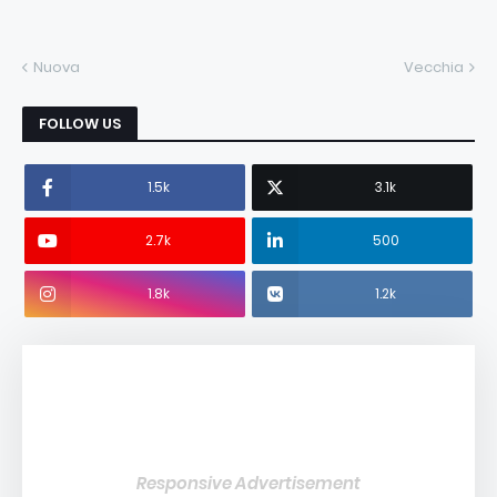
Nuova
Vecchia
FOLLOW US
1.5k
3.1k
2.7k
500
1.8k
1.2k
Responsive Advertisement