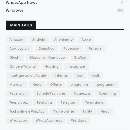
WhatsApp News
(1)
Windows
(555)
MAIN TAGS
Amazon
Android
Anonimato
Apple
Applicazioni
Domotica
Facebook
Fintech
Giochi
Glossario Informatico
Grafica
Guide e Tutorial
Hacking
Instagram
Intelligenza artificiale
Internet
iptv
Kodi
Manuali
News
Offerte
programm
programmi
Recensioni
Schede Tecniche
Sicurezza
Streaming
Tecnolovez
Telefonia
Telegram
Televisione
Tool online e WebApp
Truffe online
Utility
Virus
Whatsapp
WhatsApp news
Windows