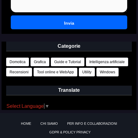
Categorie
Domotica
Grafica
Guide e Tutorial
Intelligenza artificiale
Recensioni
Tool online e WebApp
Utility
Windows
Translate
Select Language
▼
HOME
CHI SIAMO
PER INFO E COLLABORAZIONI
GDPR & POLICY PRIVACY