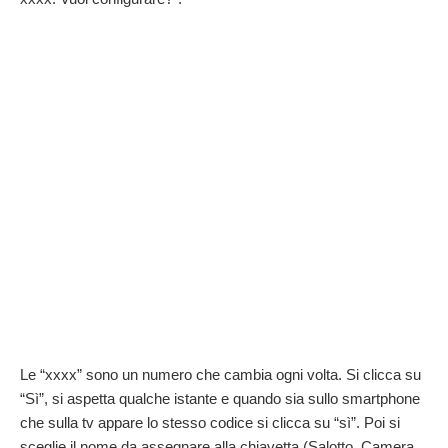
Le “xxxx” sono un numero che cambia ogni volta. Si clicca su
“Sì”, si aspetta qualche istante e quando sia sullo smartphone
che sulla tv appare lo stesso codice si clicca su “sì”. Poi si
sceglie il nome da assegnare alla chiavetta (Salotto, Camera