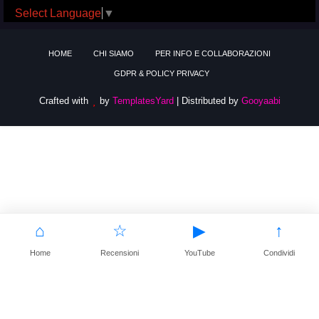
Select Language
▼
HOME
CHI SIAMO
PER INFO E COLLABORAZIONI
GDPR & POLICY PRIVACY
Crafted with
by
TemplatesYard
| Distributed by
Gooyaabi
⌂
☆
▶
↑
Home
Recensioni
YouTube
Condividi