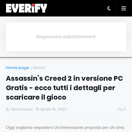
Responsive Advertisement
Home page
Giochi
Assassin’s Creed 2 in versione PC
Gratis - ecco tutti i dettagli per
scaricare il gioco
Tecnolovez
aprile 15, 2020
0
Oggi vogliamo segnalarvi Un’interessante proposta per chi ama