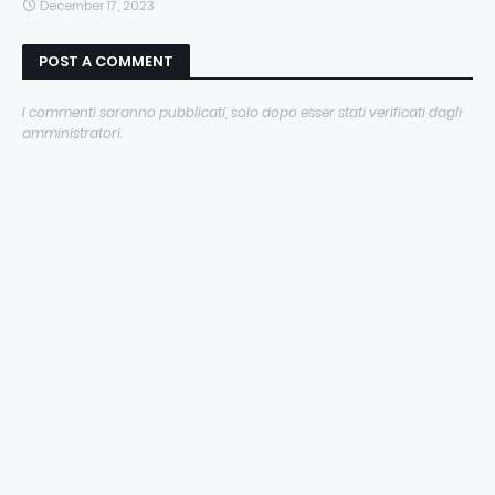
December 17, 2023
POST A COMMENT
I commenti saranno pubblicati, solo dopo esser stati verificati dagli
amministratori.