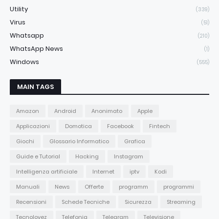
Utility
(339)
Virus
(51)
Whatsapp
(210)
WhatsApp News
(1)
Windows
(555)
MAIN TAGS
Amazon
Android
Anonimato
Apple
Applicazioni
Domotica
Facebook
Fintech
Giochi
Glossario Informatico
Grafica
Guide e Tutorial
Hacking
Instagram
Intelligenza artificiale
Internet
iptv
Kodi
Manuali
News
Offerte
programm
programmi
Recensioni
Schede Tecniche
Sicurezza
Streaming
Tecnolovez
Telefonia
Telegram
Televisione