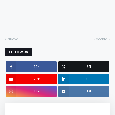
Nuova
Vecchia
FOLLOW US
1.5k
3.1k
2.7k
500
1.8k
1.2k