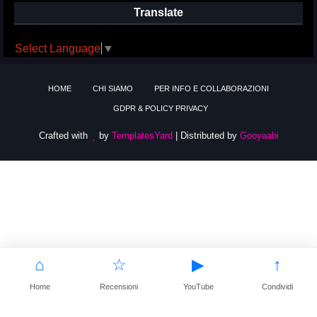
Translate
Select Language
▼
HOME
CHI SIAMO
PER INFO E COLLABORAZIONI
GDPR & POLICY PRIVACY
Crafted with
by
TemplatesYard
| Distributed by
Gooyaabi
⌂
☆
▶
↑
Home
Recensioni
YouTube
Condividi