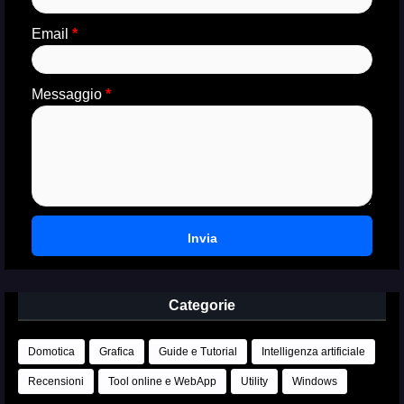
Email
*
Messaggio
*
Categorie
Domotica
Grafica
Guide e Tutorial
Intelligenza artificiale
Recensioni
Tool online e WebApp
Utility
Windows