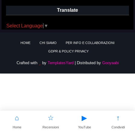
Translate
Select Language
▼
HOME
CHI SIAMO
PER INFO E COLLABORAZIONI
GDPR & POLICY PRIVACY
Crafted with
by
TemplatesYard
| Distributed by
Gooyaabi
⌂
☆
▶
↑
Home
Recensioni
YouTube
Condividi