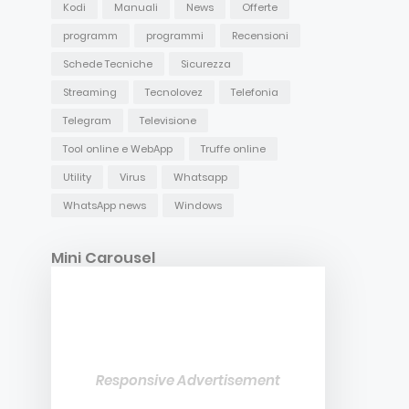
Kodi
Manuali
News
Offerte
programm
programmi
Recensioni
Schede Tecniche
Sicurezza
Streaming
Tecnolovez
Telefonia
Telegram
Televisione
Tool online e WebApp
Truffe online
Utility
Virus
Whatsapp
WhatsApp news
Windows
Mini Carousel
Responsive Advertisement