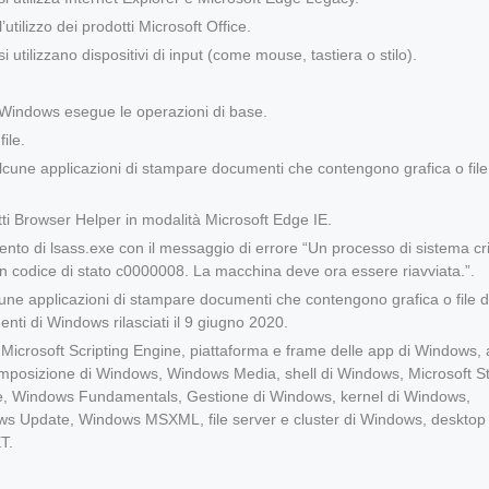
tilizzo dei prodotti Microsoft Office.
utilizzano dispositivi di input (come mouse, tastiera o stilo).
 Windows esegue le operazioni di base.
ile.
une applicazioni di stampare documenti che contengono grafica o file
ti Browser Helper in modalità Microsoft Edge IE.
nto di lsass.exe con il messaggio di errore “Un processo di sistema cri
n codice di stato c0000008. La macchina deve ora essere riavviata.”.
ne applicazioni di stampare documenti che contengono grafica o file d
ti di Windows rilasciati il ​​9 giugno 2020.
, Microsoft Scripting Engine, piattaforma e frame delle app di Windows,
omposizione di Windows, Windows Media, shell di Windows, Microsoft St
re, Windows Fundamentals, Gestione di Windows, kernel di Windows,
ows Update, Windows MSXML, file server e cluster di Windows, desktop
T.