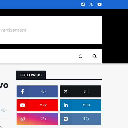
dvertisement
FOLLOW US
vo
1.5k
3.1k
2.7k
500
0
1.8k
1.2k
10.