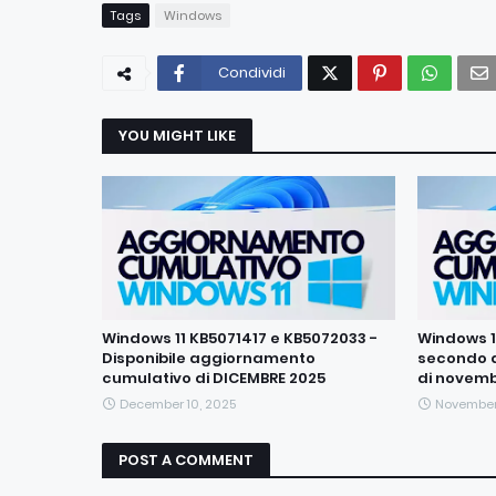
Tags
Windows
Condividi
YOU MIGHT LIKE
Windows 11 KB5071417 e KB5072033 -
Windows 11
Disponibile aggiornamento
secondo 
cumulativo di DICEMBRE 2025
di novemb
December 10, 2025
November
POST A COMMENT