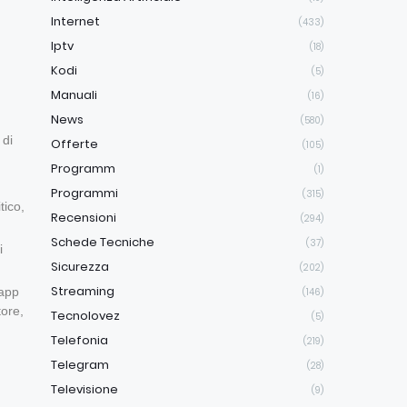
Internet
(433)
Iptv
(18)
Kodi
(5)
Manuali
(16)
News
(580)
 di
Offerte
(105)
Programm
(1)
Programmi
(315)
tico,
Recensioni
(294)
Schede Tecniche
(37)
i
Sicurezza
(202)
Streaming
 app
(146)
ore,
Tecnolovez
(5)
Telefonia
(219)
Telegram
(28)
Televisione
(9)