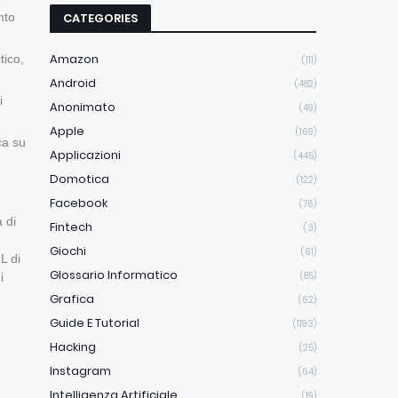
CATEGORIES
nto
Amazon
tico,
(111)
Android
(482)
i
Anonimato
(49)
Apple
(169)
ca su
Applicazioni
(445)
Domotica
(122)
Facebook
(76)
 di
Fintech
(3)
Giochi
(61)
L di
Glossario Informatico
(85)
i
Grafica
(62)
Guide E Tutorial
(1193)
Hacking
(25)
Instagram
(64)
Intelligenza Artificiale
(19)