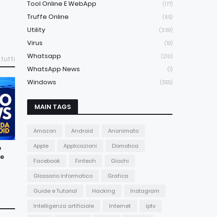
Tool Online E WebApp
(177)
Truffe Online
(65)
Utility
(339)
Virus
(51)
Whatsapp
(210)
 tutti
WhatsApp News
(1)
Windows
(555)
MAIN TAGS
Amazon
Android
Anonimato
Apple
Applicazioni
Domotica
e
ne
Facebook
Fintech
Giochi
Glossario Informatico
Grafica
Guide e Tutorial
Hacking
Instagram
Intelligenza artificiale
Internet
iptv