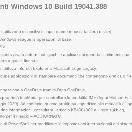
enti Windows 10 Build 19041.388
utilizzano dispositivi di input (come mouse, tastiera o stilo).
 Windows esegue le operazioni di base.
ile.
oni visive a determinati giochi e applicazioni quando si ridimensiona i
ero a quella finestra.
i utilizza Internet Explorer e Microsoft Edge Legacy.
une applicazioni di stampare documenti che contengono grafica o file
nnessione a OneDrive tramite l’app OneDrive.
a proprietà ImeMode per controllare la modalità IME (Input Method Edit
io 2020). Ad esempio, questo problema impedisce alla modalità di inp
ori informazioni, consultare l’articolo KB4564002 e il post sul blog,
to per il rilascio – AGGIORNATO.
o di PowerShell per modificare le impostazioni internazionali del siste