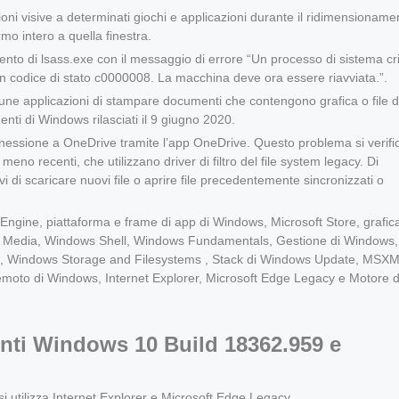
ni visive a determinati giochi e applicazioni durante il ridimensioname
mo intero a quella finestra.
nto di lsass.exe con il messaggio di errore “Un processo di sistema cri
n codice di stato c0000008. La macchina deve ora essere riavviata.”.
ne applicazioni di stampare documenti che contengono grafica o file d
ti di Windows rilasciati il ​​9 giugno 2020.
essione a OneDrive tramite l’app OneDrive. Questo problema si verifi
meno recenti, che utilizzano driver di filtro del file system legacy. Di
 di scaricare nuovi file o aprire file precedentemente sincronizzati o
 Engine, piattaforma e frame di app di Windows, Microsoft Store, grafica
 Media, Windows Shell, Windows Fundamentals, Gestione di Windows,
g, Windows Storage and Filesystems , Stack di Windows Update, MSXM
emoto di Windows, Internet Explorer, Microsoft Edge Legacy e Motore d
enti Windows 10 Build 18362.959 e
i utilizza Internet Explorer e Microsoft Edge Legacy.