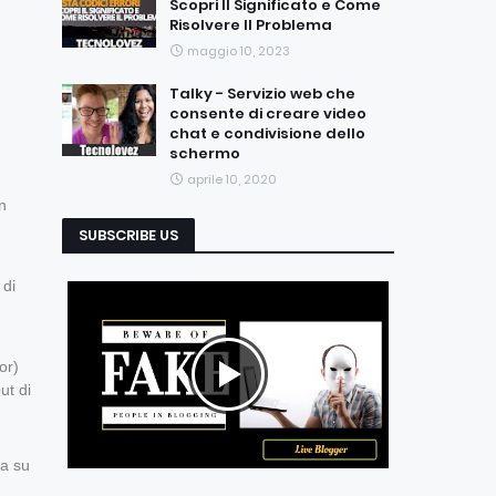
Scopri Il Significato e Come
Risolvere Il Problema
maggio 10, 2023
Talky - Servizio web che
consente di creare video
chat e condivisione dello
schermo
aprile 10, 2020
n
SUBSCRIBE US
 di
or)
ut di
ma su