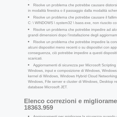
Risolve un problema che potrebbe causare distorsio
in modalità finestra o il passaggio dalla modalità scher
Risolve un problema che potrebbe causare il fallime
C: \ WINDOWS \ system32 \ lsass.exe, non riuscito co
Risolve un problema che potrebbe impedire ad alcu
grandi dimensioni dopo l’installazione degli aggiornamen
Risolve un problema che potrebbe impedire la conn
alcuni dispositivi meno recenti o su dispositivi con app 
conseguenza, ciò potrebbe impedire a questi dispositivi
scaricati.
Aggiornamenti di sicurezza per Microsoft Scripting
Windows, input e composizione di Windows, Windows
kernel di Windows, Windows Hybrid Cloud Networkin
Windows, File server e cluster di Windows, Desktop r
database Microsoft JET.
Elenco correzioni e miglioram
18363.959
Aggiornamenti per migliorare la sicurezza quando s