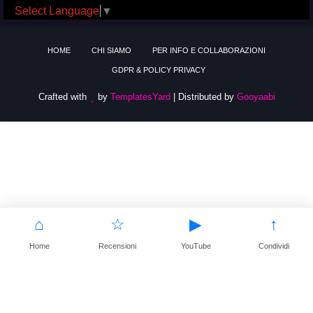
Select Language
▼
HOME
CHI SIAMO
PER INFO E COLLABORAZIONI
GDPR & POLICY PRIVACY
Crafted with
by
TemplatesYard
| Distributed by
Gooyaabi
⌂
☆
▶
↑
Home
Recensioni
YouTube
Condividi