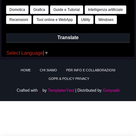
Domotica
Grafica
Guide e Tutorial
Intelligenza artificiale
Recensioni
Tool online e WebApp
Utility
Windows
Translate
Select Language
▼
HOME
CHI SIAMO
PER INFO E COLLABORAZIONI
GDPR & POLICY PRIVACY
Crafted with
by
TemplatesYard
| Distributed by
Gooyaabi