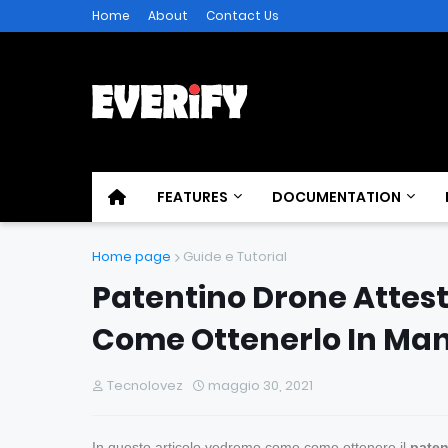
Home
About
Contact Us
FEATURES
DOCUMENTATION
Home page
Guide e Tutorial
Patentino Drone Attest
Come Ottenerlo In Man
Tecnolovez
maggio 30, 2021
In questo articolo vedremo come come ottenere il
paten