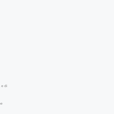
 e di
he