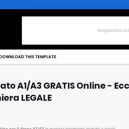
Responsive A
DOWNLOAD THIS TEMPLATE
ato A1/A3 GRATIS Online - Ec
iera LEGALE
tino per il drone A1/A3
in maniera totalmente gratuita e legale.