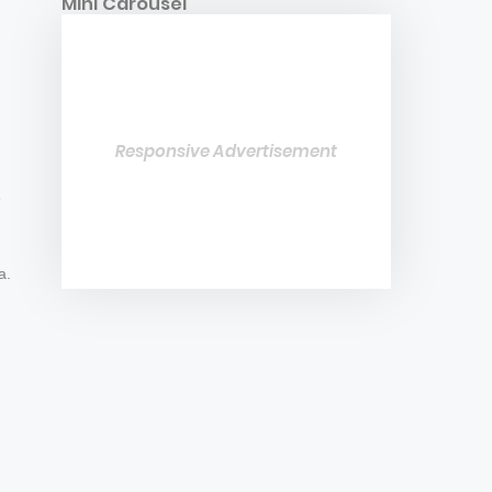
Mini Carousel
Responsive Advertisement
è
a.