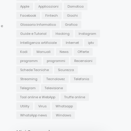
Apple
Applicazioni
Domotica
Facebook
Fintech
Giochi
Glossario Informatico
Grafica
 e
Guide e Tutorial
Hacking
Instagram
Intelligenza artificiale
Internet
iptv
Kodi
Manuali
News
Offerte
programm
programmi
Recensioni
Schede Tecniche
Sicurezza
Streaming
Tecnolovez
Telefonia
Telegram
Televisione
Tool online e WebApp
Truffe online
Utility
Virus
Whatsapp
WhatsApp news
Windows