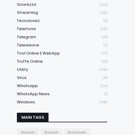
Sicurezza
(202)
Streaming
(146)
Tecnolovez
(5)
Telefonia
(219)
Telegram
(28)
Televisione
(9)
Tool Online E WebApp
(177)
Truffe Online
(65)
Utility
(339)
Virus
(51)
Whatsapp
(210)
WhatsApp News
(1)
Windows
(549)
MAIN TAGS
Amazon
Android
Anonimato