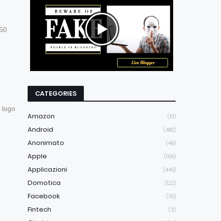
250
CATEGORIES
l logo
Amazon
(111)
Android
(482)
Anonimato
(49)
Apple
(169)
Applicazioni
(445)
Domotica
(122)
Facebook
(76)
Fintech
(3)