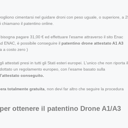
che vogliono cimentarsi nel guidare droni con peso uguale, o superiore, a 
i chiamano il patentino online.
, bisogna pagare 31,00 € ed effettuare l'esame attraverso
il sito Enac
ad ENAC, è possibile conseguire il
patentino drone attestato A1 A3
a a costo zero )
 attestati presi in tutti gli Stati esteri europei. L'unico che non riporta i
ottato un regolamento europeo, con l’esame basato sulla
l’attestato conseguito.
era totalmente gratuita
, non devi far altro che seguire la procedura
per ottenere il patentino Drone A1/A3