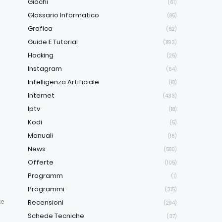
Giochi
(61)
Glossario Informatico
(85)
Grafica
(62)
Guide E Tutorial
(1193)
Hacking
(25)
Instagram
(64)
Intelligenza Artificiale
(18)
Internet
(433)
Iptv
(18)
Kodi
(5)
Manuali
(16)
News
(580)
Offerte
(105)
Programm
(1)
Programmi
(315)
te
Recensioni
(294)
Schede Tecniche
(37)