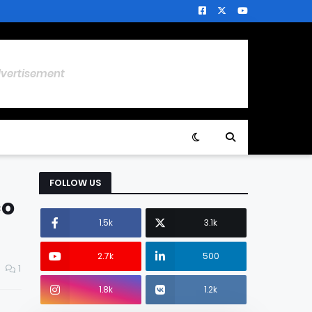
dvertisement
FOLLOW US
co
1.5k
3.1k
2.7k
500
1
1.8k
1.2k