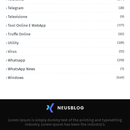
Telegram
(28)
Televisione
(9)
Tool Online E WebApp
(177)
Truffe Online
(65)
Utility
(339)
Virus
(51)
Whatsapp
(210)
WhatsApp News
(1)
Windows
(549)
Lorem Ipsum is simply dummy text of the printing and typesetting
industry. Lorem Ipsum has been the industry's.