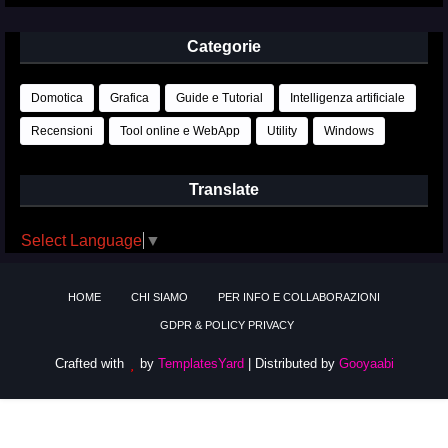
Categorie
Domotica
Grafica
Guide e Tutorial
Intelligenza artificiale
Recensioni
Tool online e WebApp
Utility
Windows
Translate
Select Language
▼
HOME
CHI SIAMO
PER INFO E COLLABORAZIONI
GDPR & POLICY PRIVACY
Crafted with
by
TemplatesYard
| Distributed by
Gooyaabi