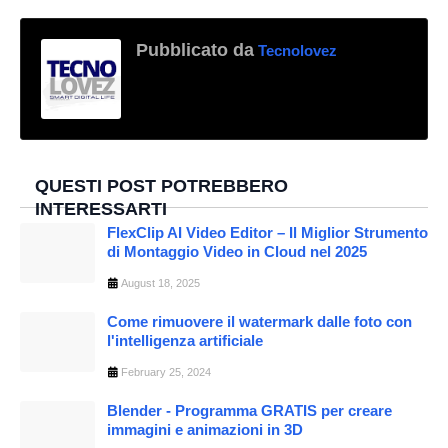
Pubblicato da
Tecnolovez
QUESTI POST POTREBBERO
INTERESSARTI
FlexClip AI Video Editor – Il Miglior Strumento
di Montaggio Video in Cloud nel 2025
August 18, 2025
Come rimuovere il watermark dalle foto con
l'intelligenza artificiale
February 25, 2024
Blender - Programma GRATIS per creare
immagini e animazioni in 3D