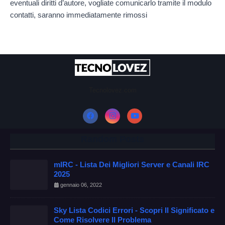
eventuali diritti d’autore, vogliate comunicarlo tramite il modulo
contatti, saranno immediatamente rimossi
Tecnolovez.com
Random Posts
mIRC - Lista Dei Migliori Server e Canali IRC
2025
gennaio 06, 2022
Sky Lista Codici Errori - Scopri Il Significato e
Come Risolvere Il Problema