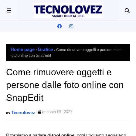
Home page
Grafica
Come rimuovere oggetti e persone dalle
foto online con SnapEdit
Come rimuovere oggetti e
persone dalle foto online con
SnapEdit
gennaio 05, 2023
Tecnolovez
Ritorniamo a parlare di
tool online
, oggi vogliamo segnalarvi