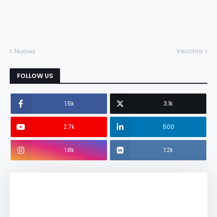
Nuova
Vecchia
FOLLOW US
1.5k
3.1k
2.7k
500
1.8k
1.2k