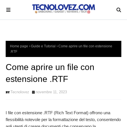
Home page
Guide e Tutorial
Come aprire un file con estensione
.RTF
Come aprire un file con
estensione .RTF
Tecnolovez
novembre 11, 2023
I file con estensione .RTF (Rich Text Format) offrono una
flessibilità notevole per la formattazione del testo, consentendo
agli utenti di creare documenti che conservano la