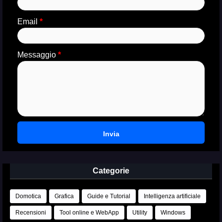
Email
*
Messaggio
*
Categorie
Domotica
Grafica
Guide e Tutorial
Intelligenza artificiale
Recensioni
Tool online e WebApp
Utility
Windows