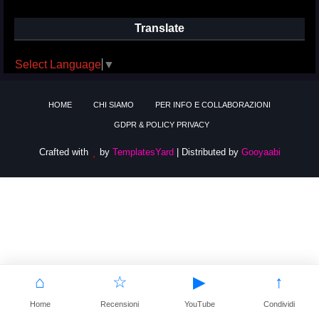
Translate
Select Language
▼
HOME
CHI SIAMO
PER INFO E COLLABORAZIONI
GDPR & POLICY PRIVACY
Crafted with
by
TemplatesYard
| Distributed by
Gooyaabi
⌂
☆
▶
↑
Home
Recensioni
YouTube
Condividi