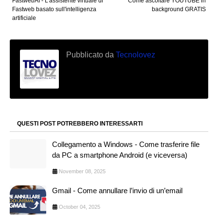
FastwebAI - L'assistente virtuale di
Come ascoltare YOUTUBE in
Fastweb basato sull'intelligenza
background GRATIS
artificiale
Pubblicato da
Tecnolovez
QUESTI POST POTREBBERO INTERESSARTI
Collegamento a Windows - Come trasferire file
da PC a smartphone Android (e viceversa)
November 08, 2025
Gmail - Come annullare l’invio di un’email
October 04, 2025