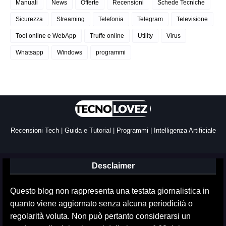
Manuali
News
Offerte
Recensioni
Schede Tecniche
Sicurezza
Streaming
Telefonia
Telegram
Televisione
Tool online e WebApp
Truffe online
Utility
Virus
Whatsapp
Windows
programmi
Recensioni Tech | Guida e Tutorial | Programmi | Intelligenza Artificiale
Desclaimer
Questo blog non rappresenta una testata giornalistica in
quanto viene aggiornato senza alcuna periodicità o
regolarità voluta. Non può pertanto considerarsi un