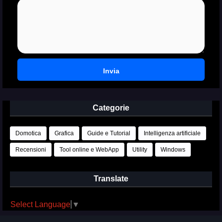
Categorie
Domotica
Grafica
Guide e Tutorial
Intelligenza artificiale
Recensioni
Tool online e WebApp
Utility
Windows
Translate
Select Language
▼