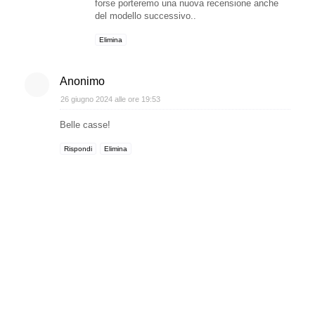
forse porteremo una nuova recensione anche
del modello successivo..
Elimina
Anonimo
26 giugno 2024 alle ore 19:53
Belle casse!
Rispondi
Elimina