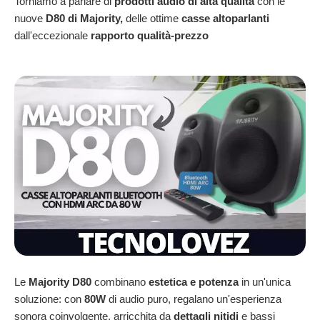
Torniamo a parlare di
prodotti audio di alta qualità
con le
nuove
D80 di Majority,
delle ottime
casse altoparlanti
dall'eccezionale
rapporto qualità-prezzo
Le
Majority D80
combinano
estetica e potenza
in un'unica
soluzione: con
80W
di audio puro, regalano un'esperienza
sonora coinvolgente, arricchita da
dettagli nitidi
e bassi