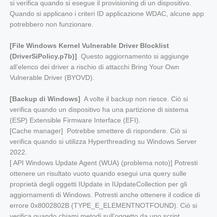
si verifica quando si esegue il provisioning di un dispositivo.
Quando si applicano i criteri ID applicazione WDAC, alcune app
potrebbero non funzionare.
[File Windows Kernel Vulnerable Driver Blocklist
(DriverSiPolicy.p7b)]
Questo aggiornamento si aggiunge
all’elenco dei driver a rischio di attacchi Bring Your Own
Vulnerable Driver (BYOVD).
[Backup di Windows]
A volte il backup non riesce. Ciò si
verifica quando un dispositivo ha una partizione di sistema
(ESP) Extensible Firmware Interface (EFI).
[Cache manager] Potrebbe smettere di rispondere. Ciò si
verifica quando si utilizza Hyperthreading su Windows Server
2022.
[ API Windows Update Agent (WUA) (problema noto)] Potresti
ottenere un risultato vuoto quando esegui una query sulle
proprietà degli oggetti IUpdate in IUpdateCollection per gli
aggiornamenti di Windows. Potresti anche ottenere il codice di
errore 0x8002802B (TYPE_E_ELEMENTNOTFOUND). Ciò si
verifica quando chiami metodi sull’oggetto da uno script