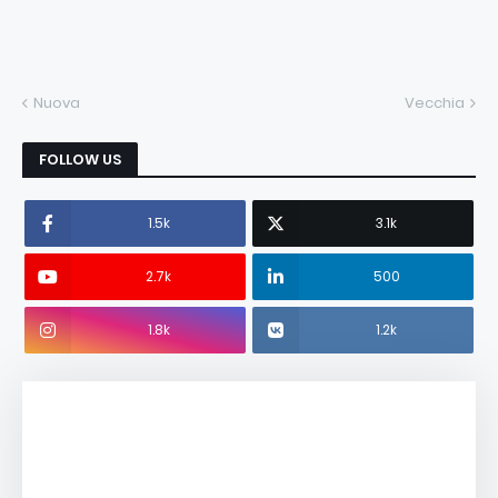
Nuova
Vecchia
FOLLOW US
1.5k
3.1k
2.7k
500
1.8k
1.2k