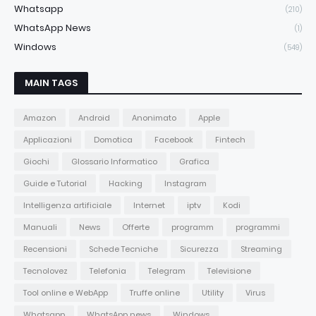
Whatsapp
(210)
WhatsApp News
(1)
Windows
(549)
MAIN TAGS
Amazon
Android
Anonimato
Apple
Applicazioni
Domotica
Facebook
Fintech
Giochi
Glossario Informatico
Grafica
Guide e Tutorial
Hacking
Instagram
Intelligenza artificiale
Internet
iptv
Kodi
Manuali
News
Offerte
programm
programmi
Recensioni
Schede Tecniche
Sicurezza
Streaming
Tecnolovez
Telefonia
Telegram
Televisione
Tool online e WebApp
Truffe online
Utility
Virus
Whatsapp
WhatsApp news
Windows