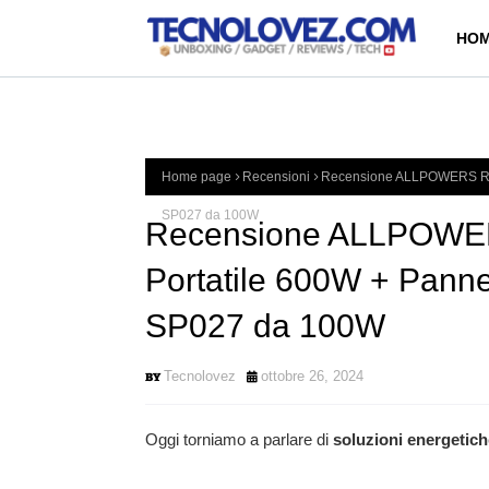
HOM
Home page
Recensioni
Recensione ALLPOWERS R60
SP027 da 100W
Recensione ALLPOWER
Portatile 600W + Pan
SP027 da 100W
Tecnolovez
ottobre 26, 2024
Oggi torniamo a parlare di
soluzioni energetich