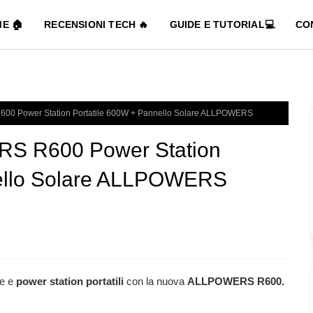
E 🏠
RECENSIONI TECH 🔥
GUIDE E TUTORIAL💻
CO
0 Power Station Portatile 600W + Pannello Solare ALLPOWERS
S R600 Power Station
nello Solare ALLPOWERS
e e
power station portatili
con la nuova
ALLPOWERS R600.