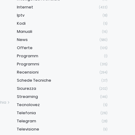
Internet
(433)
Iptv
(18)
Kodi
(5)
Manuali
(16)
News
(580)
Offerte
(105)
Programm
(1)
Programmi
(315)
Recensioni
(294)
Schede Tecniche
(37)
Sicurezza
(202)
Streaming
(146)
hia
Tecnolovez
(5)
Telefonia
(219)
Telegram
(28)
Televisione
(9)