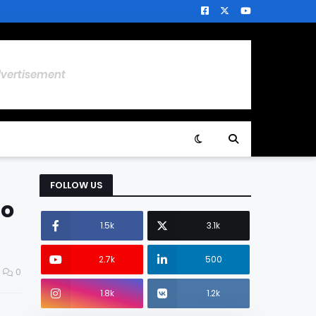
dvertisement
FOLLOW US
to
1.5k
3.1k
2.7k
500
0
1.8k
1.2k