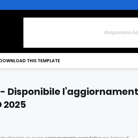
Responsive A
DOWNLOAD THIS TEMPLATE
- Disponibile l’aggiornamen
O 2025
ato rilasciato un nuovo
aggiornamento cumulativo
per il mese di