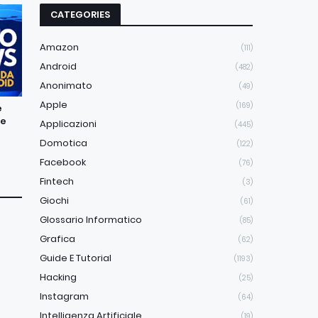
CATEGORIES
Amazon
(111)
Android
(482)
Anonimato
(49)
Apple
(169)
e
ne
Applicazioni
(445)
Domotica
(122)
Facebook
(76)
Fintech
(3)
Giochi
(61)
Glossario Informatico
(85)
Grafica
(62)
Guide E Tutorial
(1193)
Hacking
(25)
Instagram
(64)
Intelligenza Artificiale
(19)