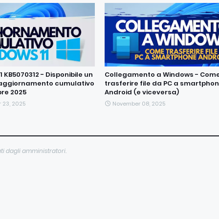
 KB5070312 - Disponibile un
Collegamento a Windows - Com
aggiornamento cumulativo
trasferire file da PC a smartpho
re 2025
Android (e viceversa)
 23, 2025
November 08, 2025
ti dagli amministratori.