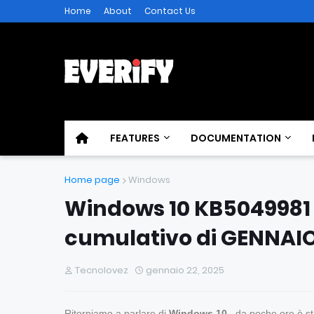
Home
About
Contact Us
FEATURES
DOCUMENTATION
Home page
Windows
Windows 10 KB5049981 
cumulativo di GENNAI
Tecnolovez
gennaio 22, 2025
Ritorniamo a parlare di
Windows 10
, da poche ore è st