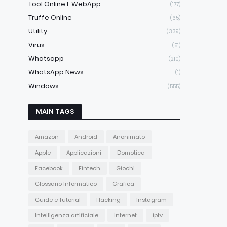
Tool Online E WebApp
(177)
Truffe Online
(65)
Utility
(339)
Virus
(51)
Whatsapp
(210)
WhatsApp News
(1)
Windows
(555)
MAIN TAGS
Amazon
Android
Anonimato
Apple
Applicazioni
Domotica
Facebook
Fintech
Giochi
Glossario Informatico
Grafica
Guide e Tutorial
Hacking
Instagram
Intelligenza artificiale
Internet
iptv