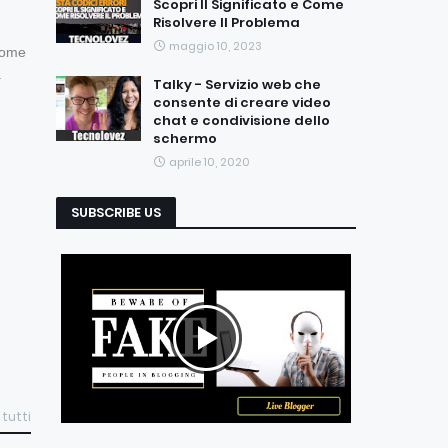
Scopri Il Significato e Come
Risolvere Il Problema
maggio 10, 2023
nome
.
Talky - Servizio web che
consente di creare video
chat e condivisione dello
schermo
aprile 10, 2020
SUBSCRIBE US
 tutti