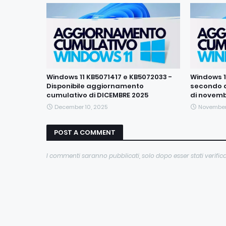
Windows 11 KB5071417 e KB5072033 -
Windows 11
Disponibile aggiornamento
secondo 
cumulativo di DICEMBRE 2025
di novemb
December 10, 2025
November
POST A COMMENT
I commenti saranno pubblicati, solo dopo esser stati verifica