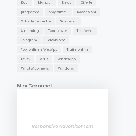
Kodi
Manuali
News
Offerte
programm
programmi
Recensioni
Schede Tecniche
Sicurezza
Streaming
Tecnolovez
Telefonia
Telegram
Televisione
Tool online e WebApp
Truffe online
Utility
Virus
Whatsapp
WhatsApp news
Windows
Mini Carousel
Responsive Advertisement