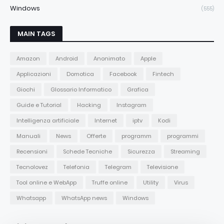
Windows
(555)
MAIN TAGS
Amazon
Android
Anonimato
Apple
Applicazioni
Domotica
Facebook
Fintech
Giochi
Glossario Informatico
Grafica
Guide e Tutorial
Hacking
Instagram
Intelligenza artificiale
Internet
iptv
Kodi
Manuali
News
Offerte
programm
programmi
Recensioni
Schede Tecniche
Sicurezza
Streaming
Tecnolovez
Telefonia
Telegram
Televisione
Tool online e WebApp
Truffe online
Utility
Virus
Whatsapp
WhatsApp news
Windows