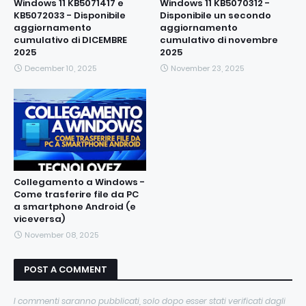
Windows 11 KB5071417 e
Windows 11 KB5070312 -
KB5072033 - Disponibile
Disponibile un secondo
aggiornamento
aggiornamento
cumulativo di DICEMBRE
cumulativo di novembre
2025
2025
December 10, 2025
November 23, 2025
Collegamento a Windows -
Come trasferire file da PC
a smartphone Android (e
viceversa)
November 08, 2025
POST A COMMENT
I commenti saranno pubblicati, solo dopo esser stati verificati dagli