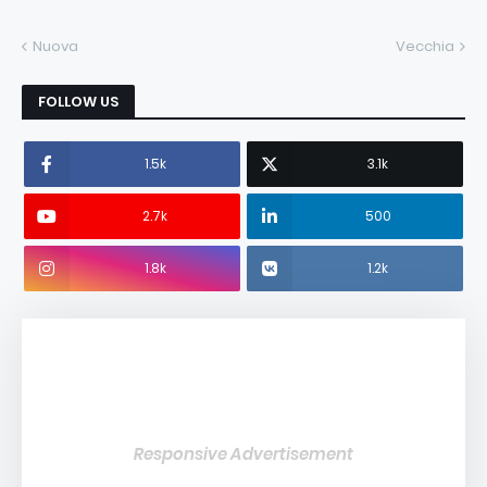
Nuova
Vecchia
FOLLOW US
1.5k
3.1k
2.7k
500
1.8k
1.2k
Responsive Advertisement