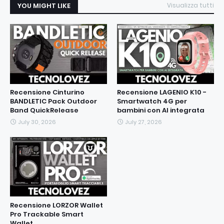
YOU MIGHT LIKE
Visualizza tutti
Recensione Cinturino
Recensione LAGENIO K10 -
BANDLETIC Pack Outdoor
Smartwatch 4G per
Band QuickRelease
bambini con AI integrata
July 30, 2026
July 27, 2026
Recensione LORZOR Wallet
Pro Trackable Smart
Wallet