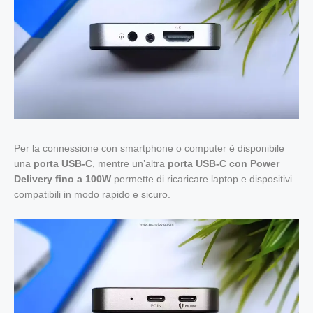
Per la connessione con smartphone o computer è disponibile
una
porta USB-C
, mentre un’altra
porta USB-C con Power
Delivery fino a 100W
permette di ricaricare laptop e dispositivi
compatibili in modo rapido e sicuro.