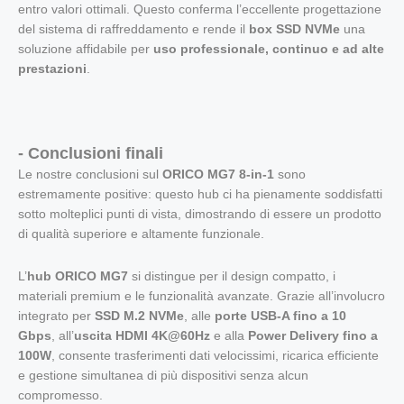
entro valori ottimali. Questo conferma l’eccellente progettazione
del sistema di raffreddamento e rende il
box SSD NVMe
una
soluzione affidabile per
uso professionale, continuo e ad alte
prestazioni
.
- Conclusioni finali
Le nostre conclusioni sul
ORICO MG7 8-in-1
sono
estremamente positive: questo hub ci ha pienamente soddisfatti
sotto molteplici punti di vista, dimostrando di essere un prodotto
di qualità superiore e altamente funzionale.
L’
hub ORICO MG7
si distingue per il design compatto, i
materiali premium e le funzionalità avanzate. Grazie all’involucro
integrato per
SSD M.2 NVMe
, alle
porte USB-A fino a 10
Gbps
, all’
uscita HDMI 4K@60Hz
e alla
Power Delivery fino a
100W
, consente trasferimenti dati velocissimi, ricarica efficiente
e gestione simultanea di più dispositivi senza alcun
compromesso.