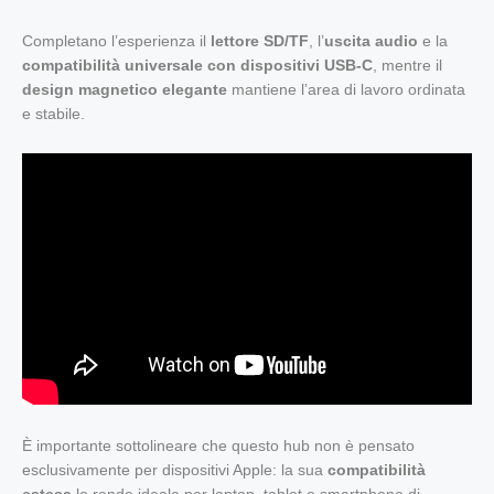
Completano l’esperienza il
lettore SD/TF
, l’
uscita audio
e la
compatibilità universale con dispositivi USB-C
, mentre il
design magnetico elegante
mantiene l’area di lavoro ordinata
e stabile.
È importante sottolineare che questo hub non è pensato
esclusivamente per dispositivi Apple: la sua
compatibilità
estesa
lo rende ideale per laptop, tablet e smartphone di