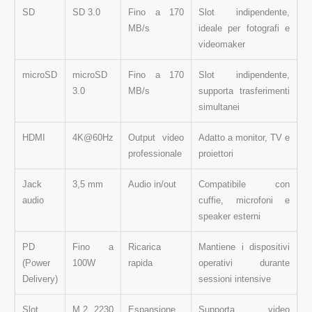
SD
SD 3.0
Fino a 170
Slot indipendente,
MB/s
ideale per fotografi e
videomaker
microSD
microSD
Fino a 170
Slot indipendente,
3.0
MB/s
supporta trasferimenti
simultanei
HDMI
4K@60Hz
Output video
Adatto a monitor, TV e
professionale
proiettori
Jack
3,5 mm
Audio in/out
Compatibile con
audio
cuffie, microfoni e
speaker esterni
PD
Fino a
Ricarica
Mantiene i dispositivi
(Power
100W
rapida
operativi durante
Delivery)
sessioni intensive
Slot
M.2 2230
Espansione
Supporta video