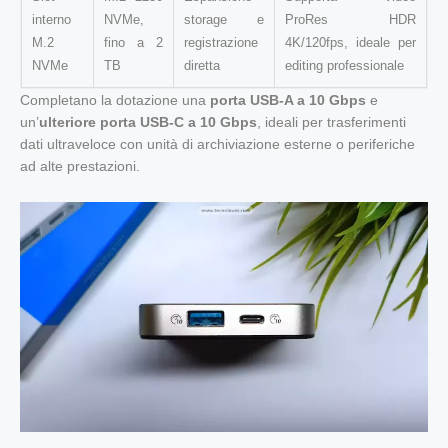
interno
NVMe,
storage e
ProRes HDR
M.2
fino a 2
registrazione
4K/120fps, ideale per
NVMe
TB
diretta
editing professionale
Completano la dotazione una
porta USB-A a 10 Gbps
e
un’
ulteriore porta USB-C a 10 Gbps
, ideali per trasferimenti
dati ultraveloce con unità di archiviazione esterne o periferiche
ad alte prestazioni.