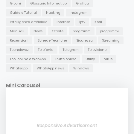
Giochi
Glossario Informatico
Grafica
Guide e Tutorial
Hacking
Instagram
Intelligenza artificiale
Internet
iptv
Kodi
Manuali
News
Offerte
programm
programmi
Recensioni
Schede Tecniche
Sicurezza
Streaming
Tecnolovez
Telefonia
Telegram
Televisione
Tool online e WebApp
Truffe online
Utility
Virus
Whatsapp
WhatsApp news
Windows
Mini Carousel
Responsive Advertisement