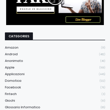
CATEGORIES
Amazon
(111)
Android
(482)
Anonimato
(49)
Apple
(169)
Applicazioni
(445)
Domotica
(122)
Facebook
(76)
Fintech
(3)
Giochi
(61)
Glossario Informatico
(85)