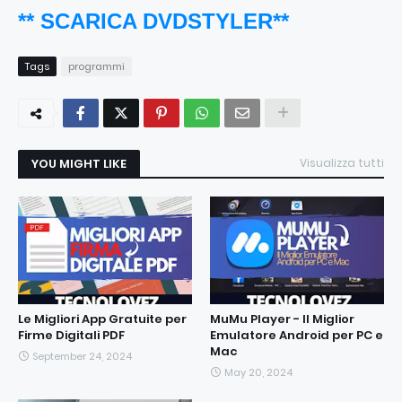
** SCARICA DVDSTYLER**
Tags
programmi
YOU MIGHT LIKE
Visualizza tutti
Le Migliori App Gratuite per
MuMu Player - Il Miglior
Firme Digitali PDF
Emulatore Android per PC e
Mac
September 24, 2024
May 20, 2024