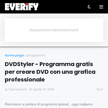
Responsive Advertisement
Home page
programmi
DVDStyler - Programma gratis
per creare DVD con una grafica
professionale
Tecnolovez
aprile 14, 2019
0
Ritorniamo a parlare di programmi gratuiti , oggi vogliamo