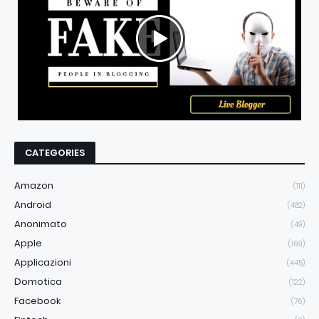
CATEGORIES
Amazon
(111)
Android
(482)
Anonimato
(49)
Apple
(169)
Applicazioni
(445)
Domotica
(122)
Facebook
(76)