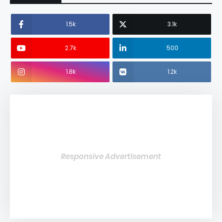
1.5k
3.1k
2.7k
500
1.8k
1.2k
Responsive Advertisement