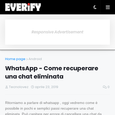
Responsive Advertisement
Home page
Android
WhatsApp - Come recuperare
una chat eliminata
Tecnolovez
aprile 23, 2019
0
Ritorniamo a parlare di whatsapp , oggi vedremo come è
possibile in pochi e semplici passi recuperare una chat
eliminata. Può capitare per errore di cancellare una chat da