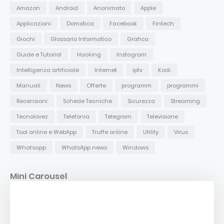
Amazon
Android
Anonimato
Apple
Applicazioni
Domotica
Facebook
Fintech
Giochi
Glossario Informatico
Grafica
Guide e Tutorial
Hacking
Instagram
Intelligenza artificiale
Internet
iptv
Kodi
Manuali
News
Offerte
programm
programmi
Recensioni
Schede Tecniche
Sicurezza
Streaming
Tecnolovez
Telefonia
Telegram
Televisione
Tool online e WebApp
Truffe online
Utility
Virus
Whatsapp
WhatsApp news
Windows
Mini Carousel