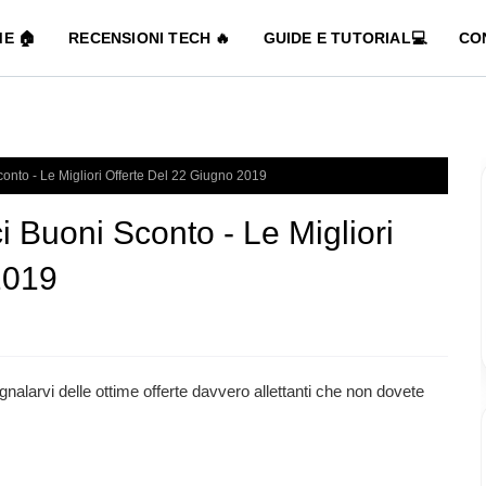
E 🏠
RECENSIONI TECH 🔥
GUIDE E TUTORIAL💻
CO
onto - Le Migliori Offerte Del 22 Giugno 2019
 Buoni Sconto - Le Migliori
2019
gnalarvi delle ottime offerte davvero allettanti che non dovete