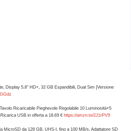
 Display 5.8" HD+, 32 GB Espandibili, Dual Sim [Versione
ZKGGdz
olo Ricaricabile Pieghevole Regolabile 10 Luminosità×5
 Ricarica USB in offerta a 18.69 €
https://amzn.to/2J1rPV9
croSD da 128 GB, UHS-I, fino a 100 MB/s, Adattatore SD