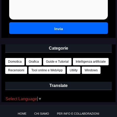
Categorie
Domotica
Grafica
Guide e Tutorial
Intelligenza artificiale
Recensioni
Tool online e WebApp
Utility
Windows
Translate
Select Language
▼
HOME
CHI SIAMO
PER INFO E COLLABORAZIONI