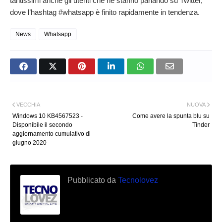
tantissimi anche gli utenti che ne stanno parlando su Twitter,
dove l’hashtag #whatsapp è finito rapidamente in tendenza.
News
Whatsapp
VECCHIA
NUOVA
Windows 10 KB4567523 -
Come avere la spunta blu su
Disponibile il secondo
Tinder
aggiornamento cumulativo di
giugno 2020
Pubblicato da
Tecnolovez