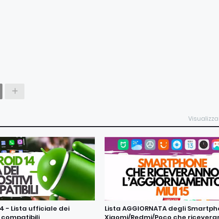
Visualizza
 - Lista ufficiale dei
Lista AGGIORNATA degli Smartp
i compatibili
Xiaomi/Redmi/Poco che ricevera