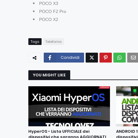
POCO X3
POCO F2 Pro
POCO X2
Tags
Telefonia
Condividi
YOU MIGHT LIKE
HyperOS - Lista UFFICIALE dei
ANDROID 14
dispositivi che saranno AGGIORNATI
dispositiv