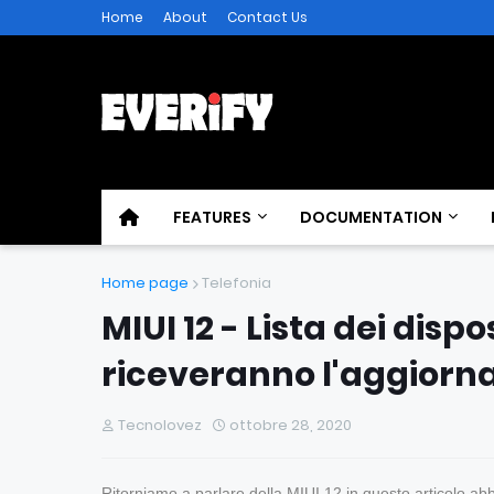
Home
About
Contact Us
FEATURES
DOCUMENTATION
Home page
Telefonia
MIUI 12 - Lista dei dis
riceveranno l'aggior
Tecnolovez
ottobre 28, 2020
Ritorniamo a parlare della MIUI 12 in questo articolo