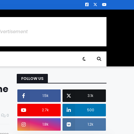
dvertisement
FOLLOW US
he
1.5k
3.1k
2.7k
500
0
1.8k
1.2k
desso