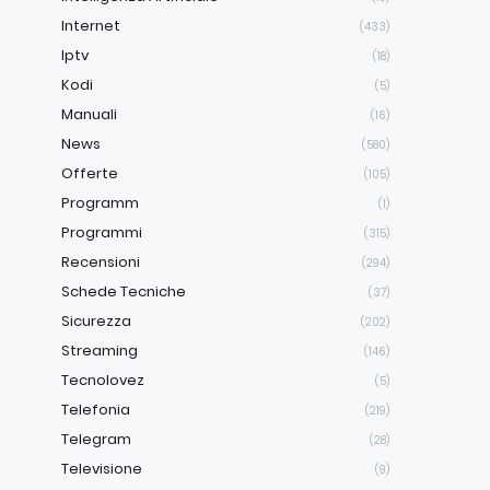
Internet
(433)
Iptv
(18)
Kodi
(5)
Manuali
(16)
News
(580)
Offerte
(105)
Programm
(1)
Programmi
(315)
Recensioni
(294)
Schede Tecniche
(37)
Sicurezza
(202)
Streaming
(146)
Tecnolovez
(5)
Telefonia
(219)
Telegram
(28)
Televisione
(9)