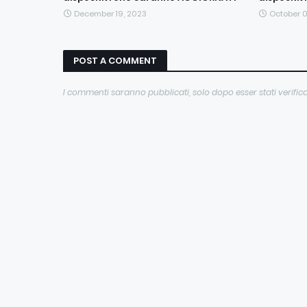
December 19, 2023
October 
POST A COMMENT
I commenti saranno pubblicati, solo dopo esser stati verifica