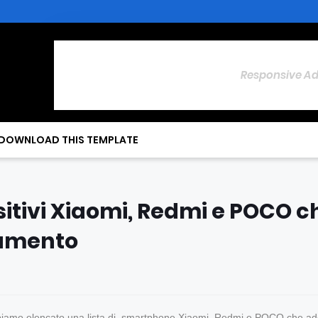
Responsive A
DOWNLOAD THIS TEMPLATE
positivi Xiaomi, Redmi e POCO c
namento
 abbiamo elencato una lista di smartphone Xiaomi, Redmi e POCO che a