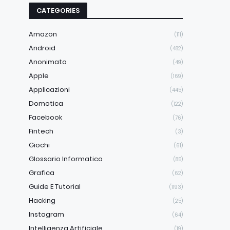
CATEGORIES
Amazon
(111)
Android
(482)
Anonimato
(49)
Apple
(169)
Applicazioni
(445)
Domotica
(122)
Facebook
(76)
Fintech
(3)
Giochi
(61)
Glossario Informatico
(85)
Grafica
(62)
Guide E Tutorial
(1193)
Hacking
(25)
Instagram
(64)
Intelligenza Artificiale
(19)