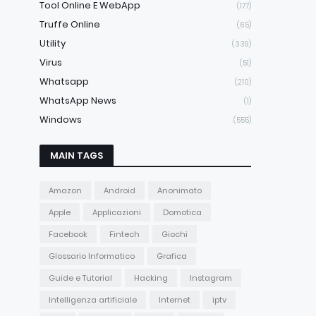
Tool Online E WebApp
(177)
Truffe Online
(65)
Utility
(339)
Virus
(51)
Whatsapp
(210)
WhatsApp News
(1)
Windows
(555)
MAIN TAGS
Amazon
Android
Anonimato
Apple
Applicazioni
Domotica
Facebook
Fintech
Giochi
Glossario Informatico
Grafica
Guide e Tutorial
Hacking
Instagram
Intelligenza artificiale
Internet
iptv