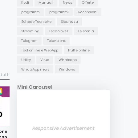
Kodi
Manuali
News
Offerte
programm
programmi
Recensioni
Schede Tecniche
Sicurezza
Streaming
Tecnolovez
Telefonia
Telegram
Televisione
Tool online e WebApp
Truffe online
Utility
Virus
Whatsapp
WhatsApp news
Windows
 tutti
Mini Carousel
Responsive Advertisement
hone
nno