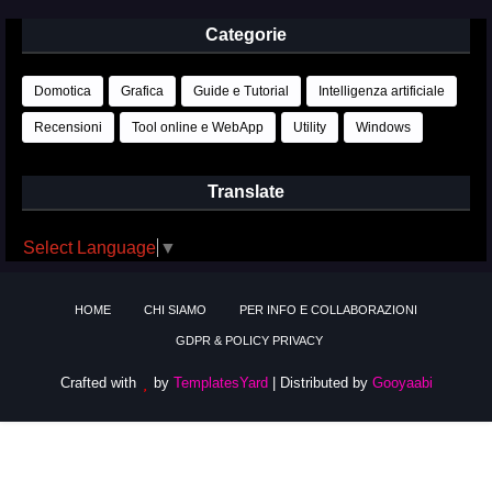
Categorie
Domotica
Grafica
Guide e Tutorial
Intelligenza artificiale
Recensioni
Tool online e WebApp
Utility
Windows
Translate
Select Language
▼
HOME
CHI SIAMO
PER INFO E COLLABORAZIONI
GDPR & POLICY PRIVACY
Crafted with
by
TemplatesYard
| Distributed by
Gooyaabi