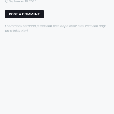
September 18, 2025
POST A COMMENT
I commenti saranno pubblicati, solo dopo esser stati verificati dagli
amministratori.