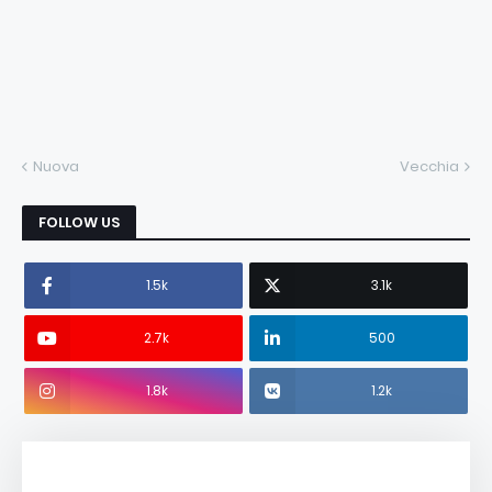
Nuova
Vecchia
FOLLOW US
1.5k
3.1k
2.7k
500
1.8k
1.2k