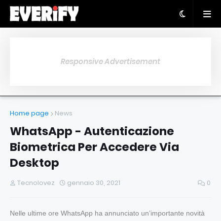
Responsive Advertisement
Home page
News
WhatsApp - Autenticazione
Biometrica Per Accedere Via
Desktop
Tecnolovez
gennaio 30, 2021
0
Nelle ultime ore WhatsApp ha annunciato un’importante novità