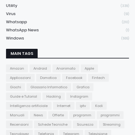
Utility
(339)
Virus
(51)
Whatsapp
(210)
WhatsApp News
(1)
Windows
(555)
MAIN TAGS
Amazon
Android
Anonimato
Apple
Applicazioni
Domotica
Facebook
Fintech
Giochi
Glossario Informatico
Grafica
Guide e Tutorial
Hacking
Instagram
Intelligenza artificiale
Internet
iptv
Kodi
Manuali
News
Offerte
programm
programmi
Recensioni
Schede Tecniche
Sicurezza
Streaming
Tecnolovez
Telefonia
Telegram
Televisione