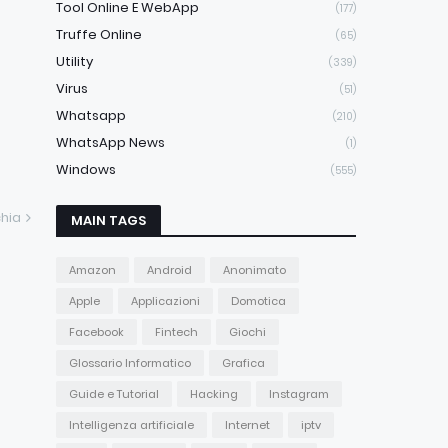
Tool Online E WebApp
(177)
Truffe Online
(65)
Utility
(339)
Virus
(51)
Whatsapp
(210)
WhatsApp News
(1)
Windows
(555)
hia
MAIN TAGS
Amazon
Android
Anonimato
Apple
Applicazioni
Domotica
Facebook
Fintech
Giochi
Glossario Informatico
Grafica
Guide e Tutorial
Hacking
Instagram
Intelligenza artificiale
Internet
iptv