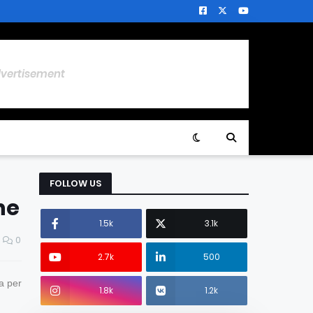
dvertisement
FOLLOW US
ne
1.5k
3.1k
0
2.7k
500
ia per
1.8k
1.2k