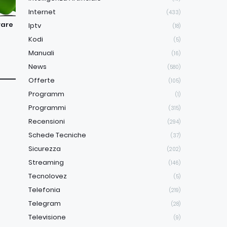
Internet
(433)
rare
Iptv
(18)
Kodi
(5)
Manuali
(16)
News
(580)
Offerte
(105)
Programm
(1)
Programmi
(315)
Recensioni
(294)
Schede Tecniche
(37)
Sicurezza
(202)
Streaming
(146)
Tecnolovez
(5)
Telefonia
(219)
Telegram
(28)
Televisione
(9)