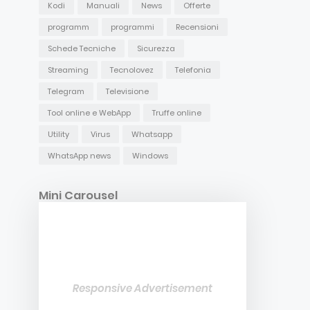
Kodi
Manuali
News
Offerte
programm
programmi
Recensioni
Schede Tecniche
Sicurezza
Streaming
Tecnolovez
Telefonia
Telegram
Televisione
Tool online e WebApp
Truffe online
Utility
Virus
Whatsapp
WhatsApp news
Windows
Mini Carousel
Responsive Advertisement