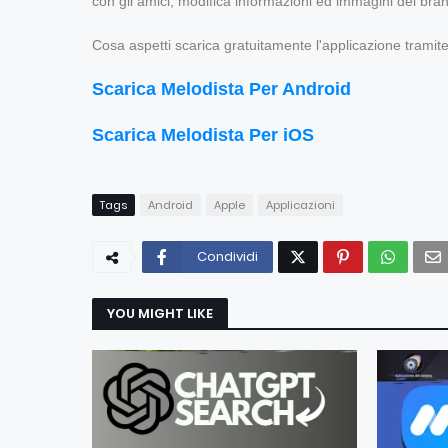
con gli amici, modifica informazioni ed immagini del bran
Cosa aspetti scarica gratuitamente l'applicazione tramite i
Scarica Melodista Per Android
Scarica Melodista Per iOS
Tags
Android
Apple
Applicazioni
Condividi
YOU MIGHT LIKE