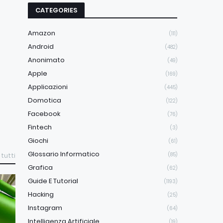
CATEGORIES
Amazon
(111)
Android
(482)
Anonimato
(49)
Apple
(169)
Applicazioni
(445)
Domotica
(122)
Facebook
(76)
Fintech
(3)
Giochi
(61)
Glossario Informatico
(85)
 tutti
Grafica
(62)
Guide E Tutorial
(1193)
Hacking
(25)
Instagram
(64)
Intelligenza Artificiale
(19)