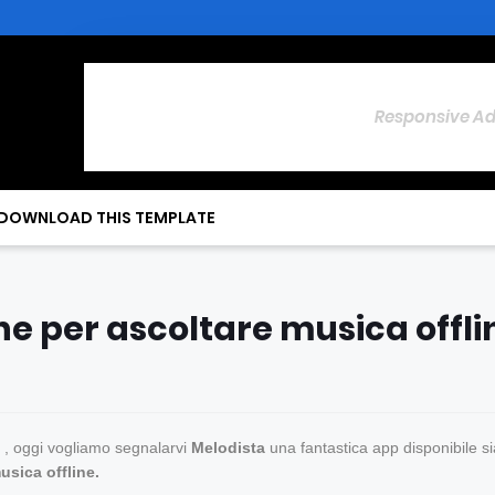
Responsive A
DOWNLOAD THIS TEMPLATE
ne per ascoltare musica offli
a , oggi vogliamo segnalarvi
Melodista
una fantastica app disponibile s
usica offline.