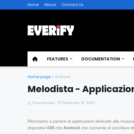
Home
About
Contact Us
FEATURES
DOCUMENTATION
Home page
Android
Melodista - Applicazio
Tecnolovez
febbraio 13, 2021
Ritorniamo a parlare di applicazioni dedicate alla music
dispositivi
iOS
che
Android
che consente di ascoltare
m