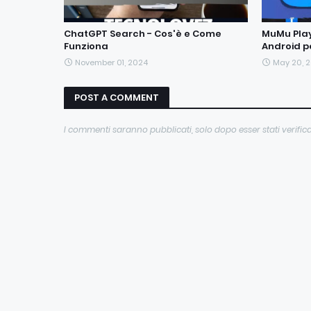
ChatGPT Search - Cos'è e Come
MuMu Playe
Funziona
Android p
November 01, 2024
May 20, 
POST A COMMENT
I commenti saranno pubblicati, solo dopo esser stati verifica