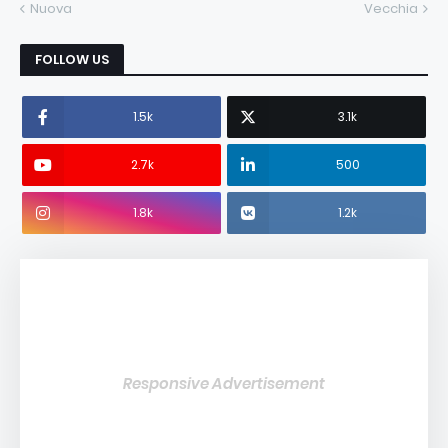
Nuova
Vecchia
FOLLOW US
1.5k
3.1k
2.7k
500
1.8k
1.2k
Responsive Advertisement