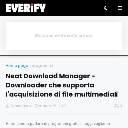
Responsive Advertisement
Home page
programmi
Neat Download Manager -
Downloader che supporta
l’acquisizione di file multimediali
Tecnolovez
marzo 25, 2021
0
Ritorniamo a parlare di programmi gratuiti , oggi vogliamo