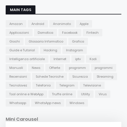
MAIN TAGS
Amazon
Android
Anonimato
Apple
Applicazioni
Domotica
Facebook
Fintech
Giochi
Glossario Informatico
Grafica
Guide e Tutorial
Hacking
Instagram
Intelligenza artificiale
Internet
iptv
Kodi
Manuali
News
Offerte
programm
programmi
Recensioni
Schede Tecniche
Sicurezza
Streaming
Tecnolovez
Telefonia
Telegram
Televisione
Tool online e WebApp
Truffe online
Utility
Virus
Whatsapp
WhatsApp news
Windows
Mini Carousel