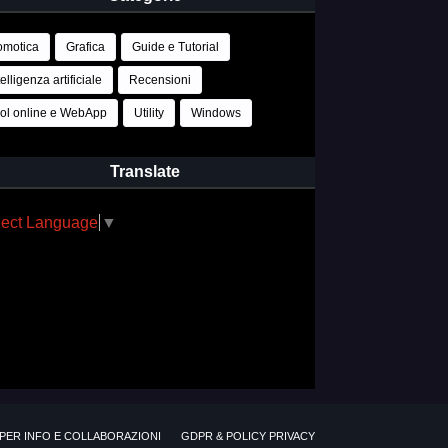
motica
Grafica
Guide e Tutorial
telligenza artificiale
Recensioni
ol online e WebApp
Utility
Windows
Translate
lect Language
▼
PER INFO E COLLABORAZIONI
GDPR & POLICY PRIVACY