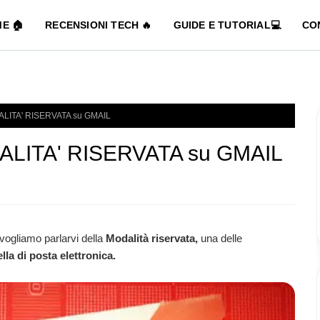
E 🏠
RECENSIONI TECH 🔥
GUIDE E TUTORIAL💻
CO
ALITA' RISERVATA su GMAIL
DALITA' RISERVATA su GMAIL
o vogliamo parlarvi della
Modalità riservata,
una delle
lla di posta elettronica.