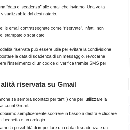
 una “data di scadenza” alle email che inviamo. Una volta
 visualizzabile dal destinatario.
e: le email contrassegnate come “riservate”, infatti, non
te, stampate o scaricate.
dalità riservata può essere utile per evitare la condivisione
postare la data di scadenza di un messaggio, revocarne
re l’inserimento di un codice di verifica tramite SMS per
lità riservata su Gmail
che se sembra scontato per tanti ) che per utilizzare la
n account Gmail.
obbiamo semplicemente scorrere in basso a destra e cliccare
n lucchetto e un orologio.
biamo la possibilità di impostare una data di scadenza e un