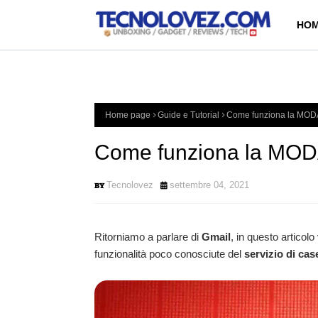
HOM
Home page
Guide e Tutorial
Come funziona la MOD
Come funziona la MO
Tecnolovez
settembre 04, 2021
Ritorniamo a parlare di
Gmail
, in questo articol
funzionalità poco conosciute del
servizio di case