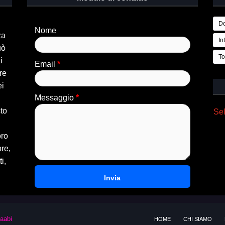
Do
Nome
za
In
uò
To
i
Email
*
re
ei
Messaggio
*
sto
Se
oro
ore,
i,
aabi
HOME
CHI SIAMO