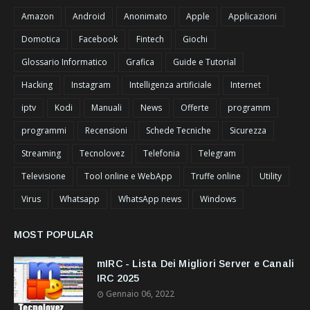
Amazon
Android
Anonimato
Apple
Applicazioni
Domotica
Facebook
Fintech
Giochi
Glossario Informatico
Grafica
Guide e Tutorial
Hacking
Instagram
Intelligenza artificiale
Internet
iptv
Kodi
Manuali
News
Offerte
programm
programmi
Recensioni
Schede Tecniche
Sicurezza
Streaming
Tecnolovez
Telefonia
Telegram
Televisione
Tool online e WebApp
Truffe online
Utility
Virus
Whatsapp
WhatsApp news
Windows
MOST POPULAR
mIRC - Lista Dei Migliori Server e Canali
IRC 2025
Gennaio 06, 2022