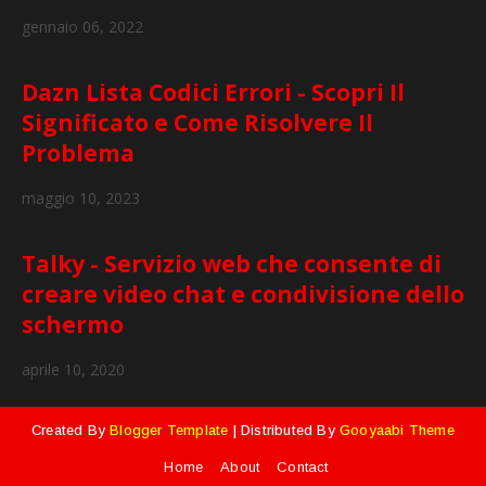
gennaio 06, 2022
Dazn Lista Codici Errori - Scopri Il
Significato e Come Risolvere Il
Problema
maggio 10, 2023
Talky - Servizio web che consente di
creare video chat e condivisione dello
schermo
aprile 10, 2020
Created By
Blogger Template
| Distributed By
Gooyaabi Theme
Home
About
Contact