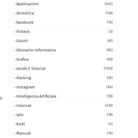
Applicazioni
(445)
Domotica
(122)
Facebook
(76)
Fintech
(3)
Giochi
(61)
Glossario Informatico
(85)
Grafica
(62)
Guide E Tutorial
(1193)
Hacking
(25)
Instagram
(64)
Intelligenza Artificiale
(18)
o
Internet
(433)
Iptv
(18)
Kodi
(5)
Manuali
(16)