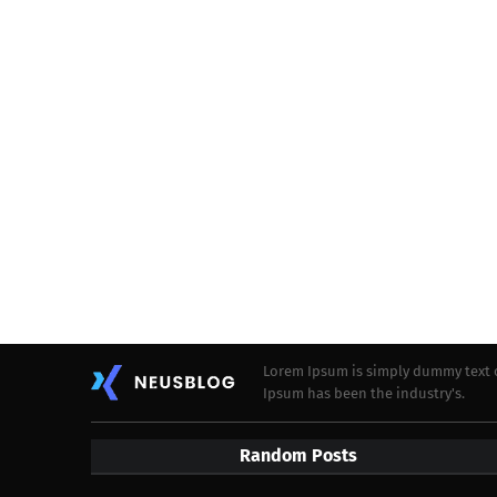
Lorem Ipsum is simply dummy text o
Ipsum has been the industry's.
Random Posts