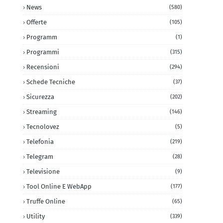
News
(580)
Offerte
(105)
Programm
(1)
Programmi
(315)
Recensioni
(294)
Schede Tecniche
(37)
Sicurezza
(202)
Streaming
(146)
Tecnolovez
(5)
Telefonia
(219)
Telegram
(28)
Televisione
(9)
Tool Online E WebApp
(177)
Truffe Online
(65)
Utility
(339)