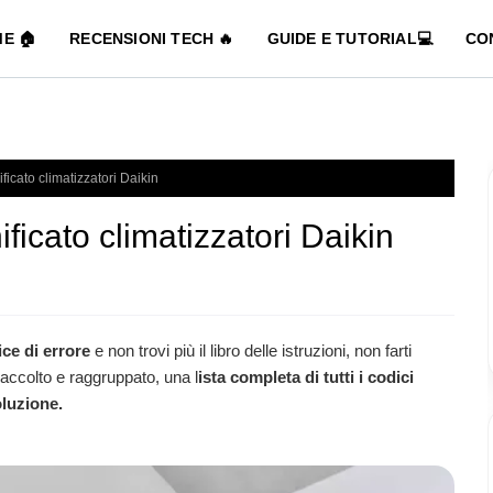
E 🏠
RECENSIONI TECH 🔥
GUIDE E TUTORIAL💻
CO
nificato climatizzatori Daikin
nificato climatizzatori Daikin
ce di errore
e non trovi più il libro delle istruzioni, non farti
accolto e raggruppato, una l
ista completa di tutti i codici
oluzione.