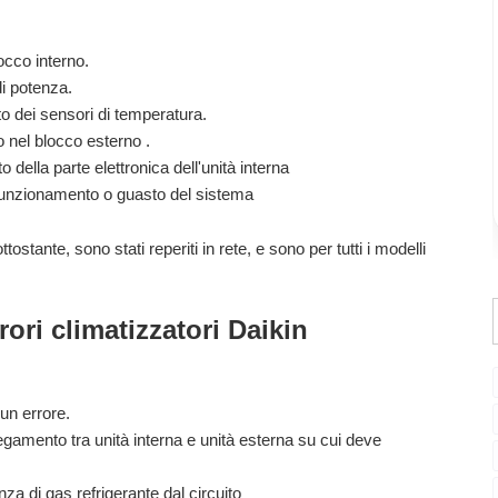
locco interno.
di potenza.
to dei sensori di temperatura.
to nel blocco esterno .
o della parte elettronica dell'unità interna
lfunzionamento o g
uasto del sistema
ttostante, sono stati reperiti in rete, e sono per tutti i modelli
ori climatizzatori Daikin
un errore.
egamento tra unità interna e unità esterna su cui deve
a di gas refrigerante dal circuito