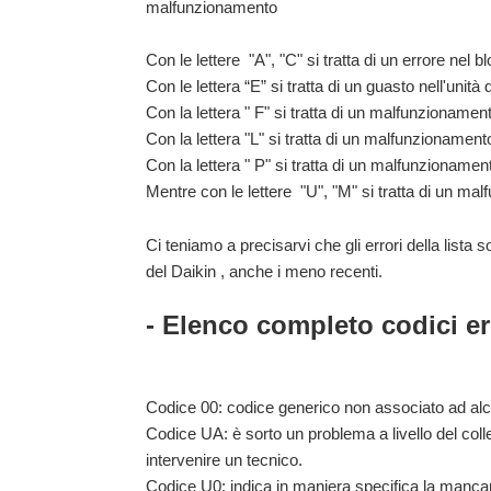
malfunzionamento
Con le lettere
"A", "C" si tratta di un e
rrore nel b
Con le lettera
“E” si tratta di un guasto
nell'unità 
Con la lettera " F" si tratta di un malfunzionamen
Con la lettera "L" si tratta di un malfunzionamen
Con la lettera " P" si tratta di un malfunzionament
Mentre con le lettere "U", "M" si tratta di un ma
Ci teniamo a precisarvi che gli errori della lista so
del Daikin , anche i meno recenti.
- Elenco completo codici err
Codice 00: codice generico non associato ad alc
Codice UA: è sorto un problema a livello del coll
intervenire un tecnico.
Codice U0: indica in maniera specifica la mancanz