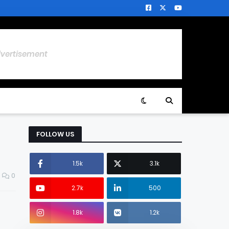
dvertisement
FOLLOW US
1.5k
3.1k
0
2.7k
500
1.8k
1.2k