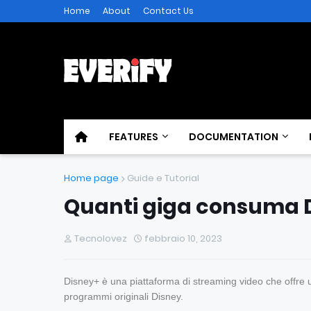
Home
About
Contact Us
FEATURES
DOCUMENTATION
Home page
Guide e Tutorial
Quanti giga consuma 
Tecnolovez
febbraio 10, 2023
Disney+ è una piattaforma di streaming video che offre u
programmi originali Disney.