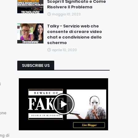
Scopri Il Significato e Come
Risolvere Il Problema
maggio 10, 2023
Talky - Servizio web che
consente di creare video
chat e condivisione dello
schermo
aprile 10, 2020
SUBSCRIBE US
i
ione
ng di