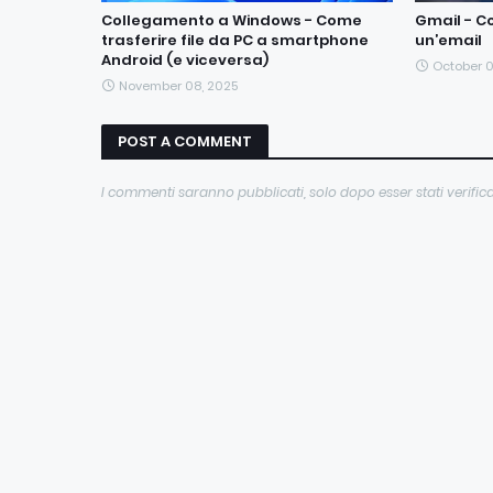
Collegamento a Windows - Come
Gmail - Co
trasferire file da PC a smartphone
un’email
Android (e viceversa)
October 0
November 08, 2025
POST A COMMENT
I commenti saranno pubblicati, solo dopo esser stati verifica