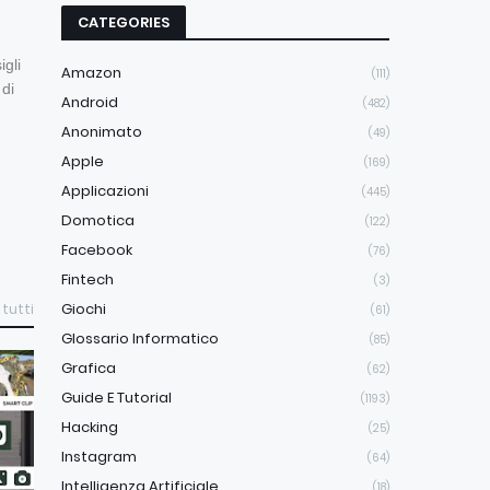
CATEGORIES
igli
Amazon
(111)
 di
Android
(482)
Anonimato
(49)
Apple
(169)
Applicazioni
(445)
Domotica
(122)
Facebook
(76)
Fintech
(3)
Giochi
 tutti
(61)
Glossario Informatico
(85)
Grafica
(62)
Guide E Tutorial
(1193)
Hacking
(25)
Instagram
(64)
Intelligenza Artificiale
(18)