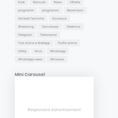
Kodi
Manuali
News
Offerte
programm
programmi
Recensioni
Schede Tecniche
Sicurezza
Streaming
Tecnolovez
Telefonia
Telegram
Televisione
Tool online e WebApp
Truffe online
Utility
Virus
Whatsapp
WhatsApp news
Windows
Mini Carousel
Responsive Advertisement