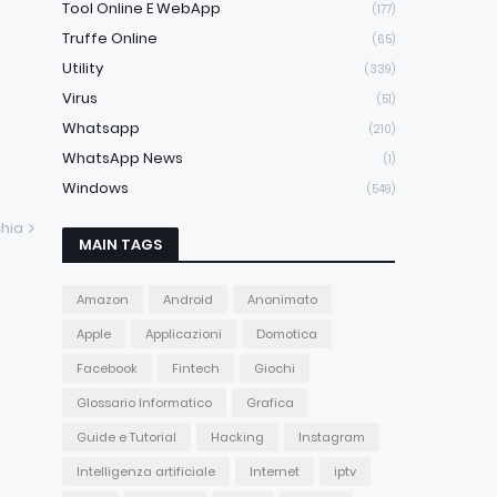
Tool Online E WebApp
(177)
Truffe Online
(65)
Utility
(339)
Virus
(51)
Whatsapp
(210)
WhatsApp News
(1)
Windows
(549)
hia
MAIN TAGS
Amazon
Android
Anonimato
Apple
Applicazioni
Domotica
Facebook
Fintech
Giochi
Glossario Informatico
Grafica
Guide e Tutorial
Hacking
Instagram
Intelligenza artificiale
Internet
iptv