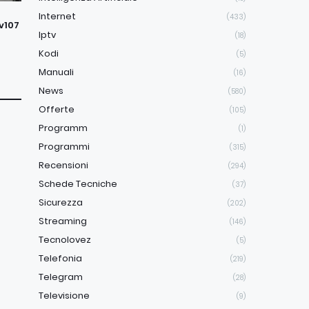
Internet
(433)
v107
Iptv
(18)
Kodi
(5)
Manuali
(16)
News
(580)
Offerte
(105)
Programm
(1)
Programmi
(315)
Recensioni
(294)
Schede Tecniche
(37)
Sicurezza
(202)
Streaming
(146)
Tecnolovez
(5)
Telefonia
(219)
Telegram
(28)
Televisione
(9)