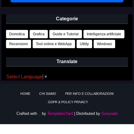
Categorie
Domotica
Grafica
Guide e Tutorial
Intelligenza artificiale
Recensioni
Tool online e WebApp
Utility
Windows
Translate
Select Language
▼
HOME
CHI SIAMO
PER INFO E COLLABORAZIONI
GDPR & POLICY PRIVACY
Crafted with
by
TemplatesYard
| Distributed by
Gooyaabi