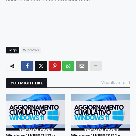
Tags
Windows
YOU MIGHT LIKE
Visualizza tutti
Windows 11 KB5071417 e
Windows 11 KB5070312 -