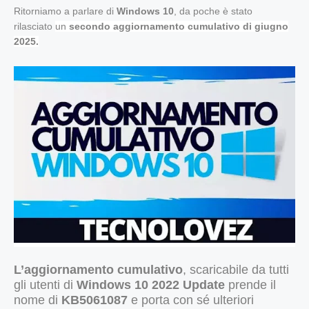
Ritorniamo a parlare di
Windows 10
, da poche è stato
rilasciato
un
secondo aggiornamento cumulativo di giugno
2025.
L’aggiornamento cumulativo
, scaricabile da tutti
gli utenti di
Windows 10
2022 Update
prende il
nome di
KB5061087
e porta con sé
ulteriori