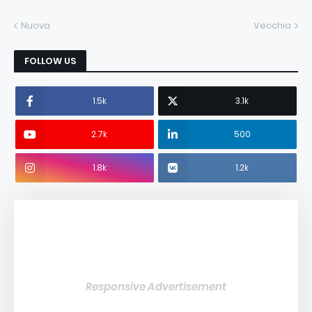
Nuova
Vecchia
FOLLOW US
1.5k
3.1k
2.7k
500
1.8k
1.2k
Responsive Advertisement