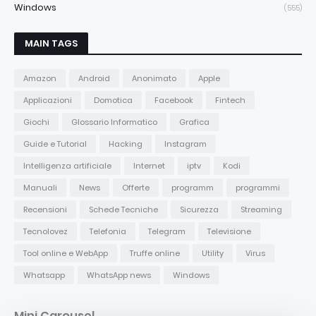
Windows
(555)
MAIN TAGS
Amazon
Android
Anonimato
Apple
Applicazioni
Domotica
Facebook
Fintech
Giochi
Glossario Informatico
Grafica
Guide e Tutorial
Hacking
Instagram
Intelligenza artificiale
Internet
iptv
Kodi
Manuali
News
Offerte
programm
programmi
Recensioni
Schede Tecniche
Sicurezza
Streaming
Tecnolovez
Telefonia
Telegram
Televisione
Tool online e WebApp
Truffe online
Utility
Virus
Whatsapp
WhatsApp news
Windows
Mini Carousel