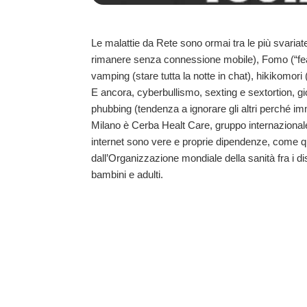
Le malattie da Rete sono ormai tra le più svaria
rimanere senza connessione mobile), Fomo (“fear of
vamping (stare tutta la notte in chat), hikikomori 
E ancora, cyberbullismo, sexting e sextortion, g
phubbing (tendenza a ignorare gli altri perché imme
Milano è Cerba Healt Care, gruppo internazionale
internet sono vere e proprie dipendenze, come q
dall’Organizzazione mondiale della sanità fra i di
bambini e adulti.