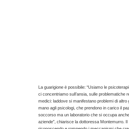
La guarigione è possibile: “Usiamo le psicoterapi
ci concentriamo sull’ansia, sulle problematiche re
medici: laddove si manifestano problemi di altro g
mano agli psicologi, che prendono in carico il paz
soccorso ma un laboratorio che si occupa anche 
aziende”, chiarisce la dottoressa Montemurro. Il D
riconoscendo e rompendo i meccanismi che creano