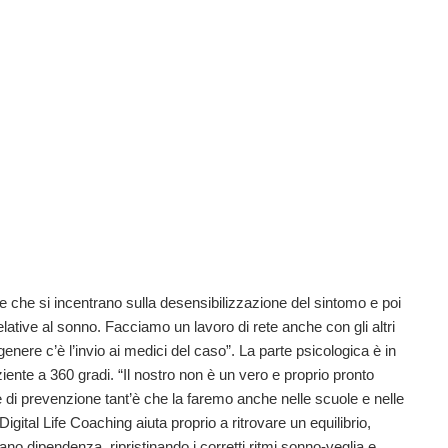
e che si incentrano sulla desensibilizzazione del sintomo e poi
lative al sonno. Facciamo un lavoro di rete anche con gli altri
enere c’è l’invio ai medici del caso”. La parte psicologica è in
iente a 360 gradi. “Il nostro non è un vero e proprio pronto
di prevenzione tant’è che la faremo anche nelle scuole e nelle
igital Life Coaching aiuta proprio a ritrovare un equilibrio,
 dipendenza, ripristinando i corretti ritmi sonno-veglia e