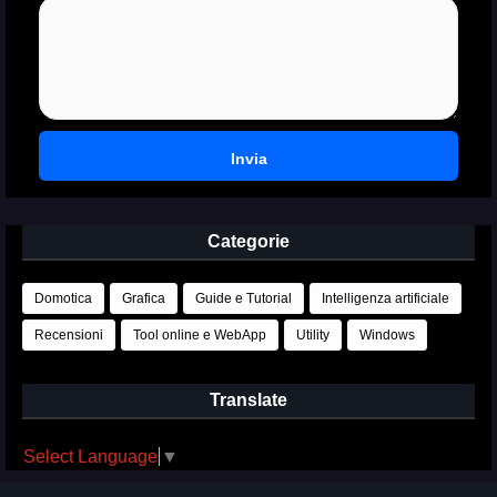
Categorie
Domotica
Grafica
Guide e Tutorial
Intelligenza artificiale
Recensioni
Tool online e WebApp
Utility
Windows
Translate
Select Language
▼