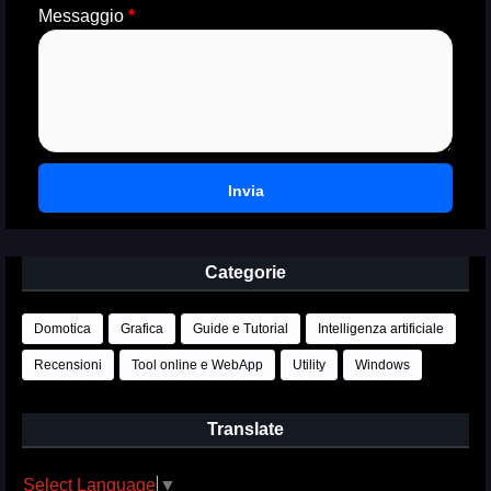
Messaggio
*
Categorie
Domotica
Grafica
Guide e Tutorial
Intelligenza artificiale
Recensioni
Tool online e WebApp
Utility
Windows
Translate
Select Language
▼