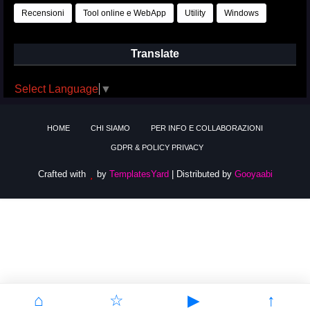
Recensioni
Tool online e WebApp
Utility
Windows
Translate
Select Language
▼
HOME
CHI SIAMO
PER INFO E COLLABORAZIONI
GDPR & POLICY PRIVACY
Crafted with
by
TemplatesYard
| Distributed by
Gooyaabi
⌂
☆
▶
↑