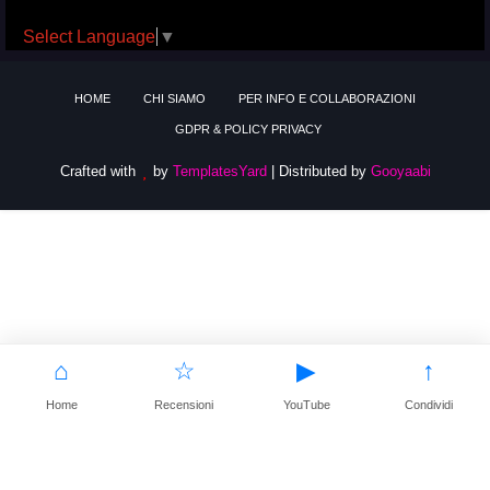
Select Language
▼
HOME
CHI SIAMO
PER INFO E COLLABORAZIONI
GDPR & POLICY PRIVACY
Crafted with
by
TemplatesYard
| Distributed by
Gooyaabi
⌂
☆
▶
↑
Home
Recensioni
YouTube
Condividi