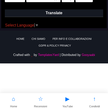
Translate
Select Language
▼
HOME
CHI SIAMO
PER INFO E COLLABORAZIONI
GDPR & POLICY PRIVACY
Crafted with
by
TemplatesYard
| Distributed by
Gooyaabi
⌂
☆
▶
↑
Home
Recensioni
YouTube
Condividi