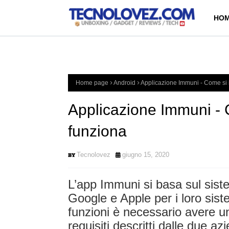
HOM
Home page
Android
Applicazione Immuni - Come si 
Applicazione Immuni - 
funziona
Tecnolovez
giugno 15, 2020
L’app Immuni si basa sul siste
Google e Apple per i loro siste
funzioni è necessario avere u
requisiti descritti dalle due az