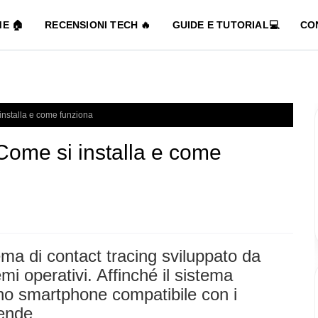
E 🏠
RECENSIONI TECH 🔥
GUIDE E TUTORIAL💻
CO
installa e come funziona
Come si installa e come
ma di contact tracing sviluppato da
mi operativi. Affinché il sistema
no smartphone compatibile con i
iende