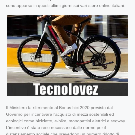
sono apparse in questi ultimi giorni sui vari store online italiani.
Il Ministero fa riferimento al Bonus bici 2020 previsto dal
Governo per incentivare l’acquisto di mezzi sostenibili ed
ecologici come biciclette, e-bike, monopattini elettrici e segway.
L’incentivo è stato reso necessario dalle norme per il
distanziamento sociale che prevedono un numero ridotto di