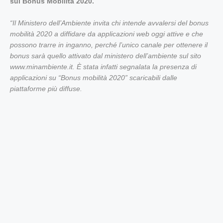
sul Bonus Mobilità 2020.
“Il Ministero dell’Ambiente invita chi intende avvalersi del bonus
mobilità 2020 a diffidare da applicazioni web oggi attive e che
possono trarre in inganno, perché l’unico canale per ottenere il
bonus sarà quello attivato dal ministero dell’ambiente sul sito
www.minambiente.it. È stata infatti segnalata la presenza di
applicazioni su “Bonus mobilità 2020” scaricabili dalle
piattaforme più diffuse.