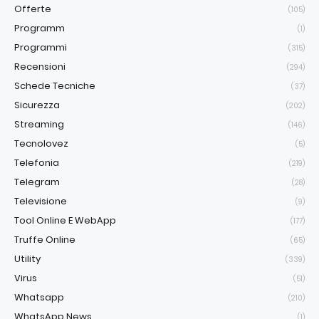
Offerte
(105)
Programm
(1)
Programmi
(315)
Recensioni
(294)
Schede Tecniche
(37)
Sicurezza
(202)
Streaming
(146)
Tecnolovez
(5)
Telefonia
(219)
Telegram
(28)
Televisione
(9)
Tool Online E WebApp
(177)
Truffe Online
(65)
Utility
(339)
Virus
(51)
Whatsapp
(210)
WhatsApp News
(1)