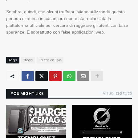
Sembra, quindi, che alcuni truffatori stiano utilizzando questo
periodo di attesa in cui ancora non è stata rilasciata la
piattaforma ufficiale per cercare di raggirare gli utenti con false
speranze. E soprattutto con false applicazioni web.
Tags
News
Truffe online
YOU MIGHT LIKE
Visualizza tutti