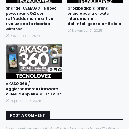
Sharge ICEMAG 3 - Nuovo
Grokipedia: la prima
powerbank Qi2 con
enciclopedia creata
raffreddamento attivo
interamente
rivoluziona la ricarica
dall’intelligenza artificiale
wireless
November 01, 2025
November 12, 2025
AKASO 360 /
Aggiornamento Firmware
v1040 & App AKASO 370 v107
September 18, 2025
POST A COMMENT
I commenti saranno pubblicati, solo dopo esser stati verificati dagli