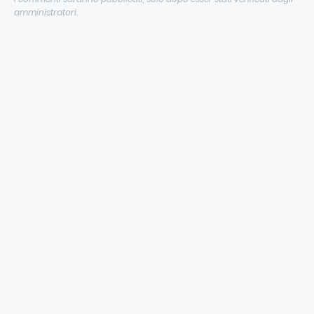
amministratori.