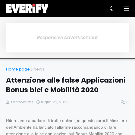
Responsive Advertisement
Home page
News
Attenzione alle false Applicazioni
Bonus bici e Mobilità 2020
Tecnolovez
luglio 22, 2020
0
Ritorniamo a parlare di truffe online , in questi giorni Il Ministero
dell’Ambiente ha lanciato l’allarme raccomandando di fare
attenzione alle false applicazioni sul Bonus Mobilità 2020 che