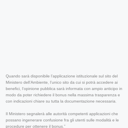
Quando sarà disponibile l’applicazione istituzionale sul sito del
Ministero dell’Ambiente, l’unico sito da cui si potrà accedere ai
benefici, l’opinione pubblica sarà informata con ampio anticipo in
modo da poter richiedere il bonus nella massima trasparenza e
con indicazioni chiare su tutta la documentazione necessaria.
Il Ministero segnalerà alle autorità competenti applicazioni che
possano ingenerare confusione fra gli utenti sulle modalità e le
procedure per ottenere il bonus.”