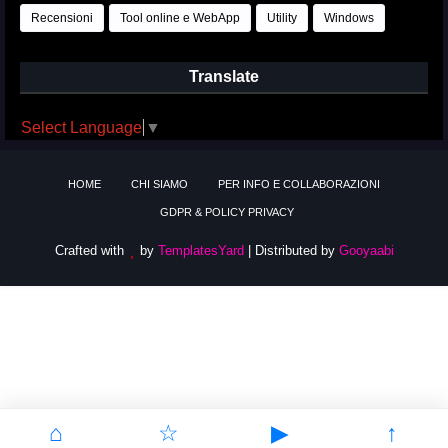
Recensioni
Tool online e WebApp
Utility
Windows
Translate
Select Language
▼
HOME
CHI SIAMO
PER INFO E COLLABORAZIONI
GDPR & POLICY PRIVACY
Crafted with
by
TemplatesYard
| Distributed by
Gooyaabi
⌂
☆
▶
↑