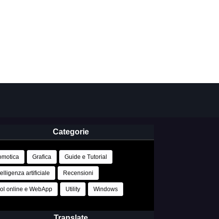
Categorie
motica
Grafica
Guide e Tutorial
telligenza artificiale
Recensioni
ol online e WebApp
Utility
Windows
Translate