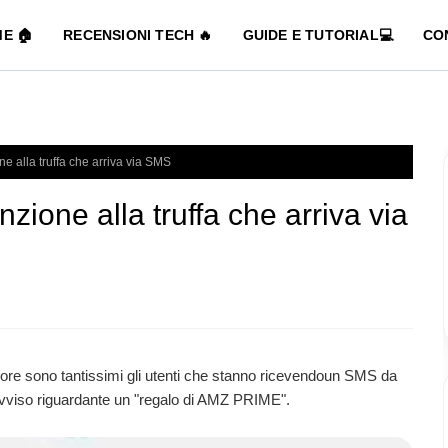
E 🏠
RECENSIONI TECH 🔥
GUIDE E TUTORIAL💻
CO
 alla truffa che arriva via SMS
one alla truffa che arriva via
ime ore sono tantissimi gli utenti che stanno ricevendoun SMS da
vviso riguardante un "regalo di AMZ PRIME".