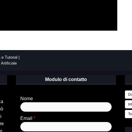
e Tutorial |
Artificiale
Modulo di contatto
Do
Nome
za
In
uò
To
i
Email
*
re
ei