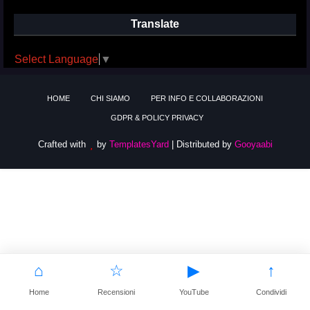
Translate
Select Language
▼
HOME
CHI SIAMO
PER INFO E COLLABORAZIONI
GDPR & POLICY PRIVACY
Crafted with
by
TemplatesYard
| Distributed by
Gooyaabi
⌂
☆
▶
↑
Home
Recensioni
YouTube
Condividi