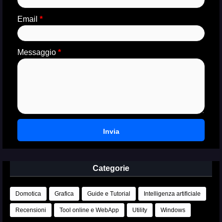
Email
*
Messaggio
*
Categorie
Domotica
Grafica
Guide e Tutorial
Intelligenza artificiale
Recensioni
Tool online e WebApp
Utility
Windows